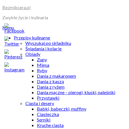
Skip
Bezmiksera.pl
to
Zwykłe życie i kulinaria
content
Menu
Przepisy kulinarne
Wyszukaj po składniku
Śniadania i kolacje
Obiady
Zupy
Mięsa
Ryby
Dania z makaronem
Dania z kaszą
Dania z ryżem
Dania mączne – pierogi, kluski, naleśniki
Przystawki
Ciasta i desery
Babki, babeczki, muffiny
Ciasteczka
Serniki
Kruche ciasta