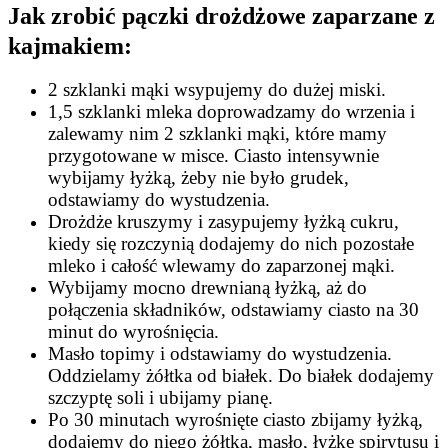
Jak zrobić pączki drożdżowe zaparzane z
kajmakiem:
2 szklanki mąki wsypujemy do dużej miski.
1,5 szklanki mleka doprowadzamy do wrzenia i
zalewamy nim 2 szklanki mąki, które mamy
przygotowane w misce. Ciasto intensywnie
wybijamy łyżką, żeby nie było grudek,
odstawiamy do wystudzenia.
Drożdże kruszymy i zasypujemy łyżką cukru,
kiedy się rozczynią dodajemy do nich pozostałe
mleko i całość wlewamy do zaparzonej mąki.
Wybijamy mocno drewnianą łyżką, aż do
połączenia składników, odstawiamy ciasto na 30
minut do wyrośnięcia.
Masło topimy i odstawiamy do wystudzenia.
Oddzielamy żółtka od białek. Do białek dodajemy
szczyptę soli i ubijamy pianę.
Po 30 minutach wyrośnięte ciasto zbijamy łyżką,
dodajemy do niego żółtka, masło, łyżkę spirytusu i