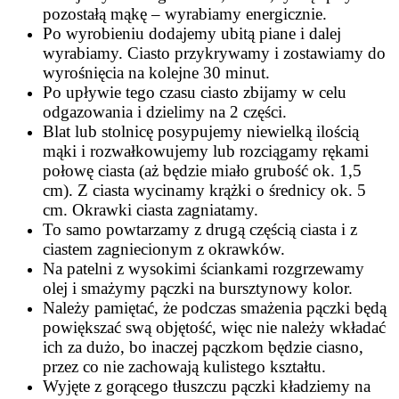
pozostałą mąkę – wyrabiamy energicznie.
Po wyrobieniu dodajemy ubitą piane i dalej
wyrabiamy. Ciasto przykrywamy i zostawiamy do
wyrośnięcia na kolejne 30 minut.
Po upływie tego czasu ciasto zbijamy w celu
odgazowania i dzielimy na 2 części.
Blat lub stolnicę posypujemy niewielką ilością
mąki i rozwałkowujemy lub rozciągamy rękami
połowę ciasta (aż będzie miało grubość ok. 1,5
cm). Z ciasta wycinamy krążki o średnicy ok. 5
cm. Okrawki ciasta zagniatamy.
To samo powtarzamy z drugą częścią ciasta i z
ciastem zagniecionym z okrawków.
Na patelni z wysokimi ściankami rozgrzewamy
olej i smażymy pączki na bursztynowy kolor.
Należy pamiętać, że podczas smażenia pączki będą
powiększać swą objętość, więc nie należy wkładać
ich za dużo, bo inaczej pączkom będzie ciasno,
przez co nie zachowają kulistego kształtu.
Wyjęte z gorącego tłuszczu pączki kładziemy na