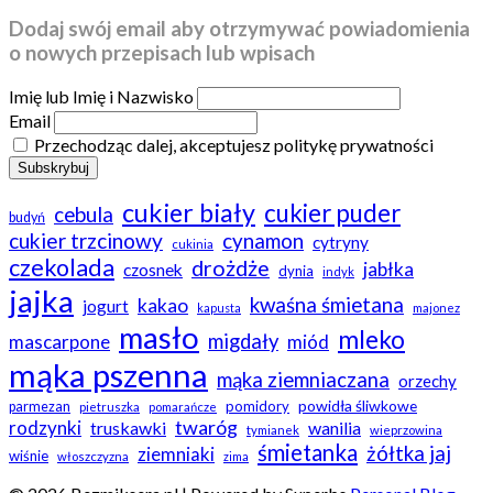
Dodaj swój email aby otrzymywać powiadomienia
o nowych przepisach lub wpisach
Imię lub Imię i Nazwisko
Email
Przechodząc dalej, akceptujesz politykę prywatności
cukier biały
cukier puder
cebula
budyń
cukier trzcinowy
cynamon
cytryny
cukinia
czekolada
drożdże
jabłka
czosnek
dynia
indyk
jajka
kwaśna śmietana
kakao
jogurt
kapusta
majonez
masło
mleko
migdały
mascarpone
miód
mąka pszenna
mąka ziemniaczana
orzechy
powidła śliwkowe
pomidory
parmezan
pietruszka
pomarańcze
twaróg
rodzynki
truskawki
wanilia
tymianek
wieprzowina
śmietanka
żółtka jaj
ziemniaki
wiśnie
włoszczyzna
zima