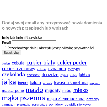
Dodaj swój email aby otrzymywać powiadomienia
o nowych przepisach lub wpisach
Imię lub Imię i Nazwisko
Email
Przechodząc dalej, akceptujesz politykę prywatności
cukier biały
cukier puder
cebula
budyń
cukier trzcinowy
cynamon
cytryny
cukinia
czekolada
drożdże
jabłka
czosnek
dynia
indyk
jajka
kwaśna śmietana
kakao
jogurt
kapusta
majonez
masło
mleko
migdały
mascarpone
miód
mąka pszenna
mąka ziemniaczana
orzechy
powidła śliwkowe
pomidory
parmezan
pietruszka
pomarańcze