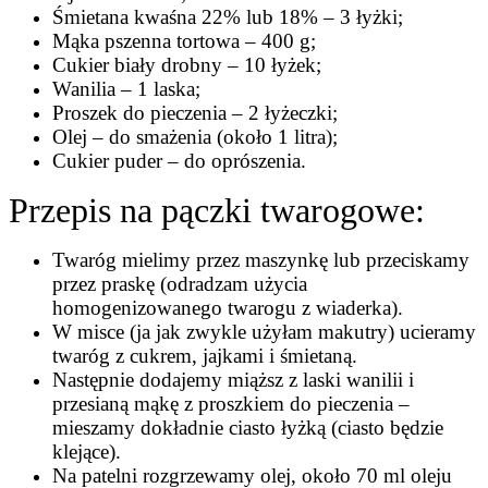
Śmietana kwaśna 22% lub 18% – 3 łyżki;
Mąka pszenna tortowa – 400 g;
Cukier biały drobny – 10 łyżek;
Wanilia – 1 laska;
Proszek do pieczenia – 2 łyżeczki;
Olej – do smażenia (około 1 litra);
Cukier puder – do oprószenia.
Przepis na pączki twarogowe:
Twaróg mielimy przez maszynkę lub przeciskamy
przez praskę (odradzam użycia
homogenizowanego twarogu z wiaderka).
W misce (ja jak zwykle użyłam makutry) ucieramy
twaróg z cukrem, jajkami i śmietaną.
Następnie dodajemy miąższ z laski wanilii i
przesianą mąkę z proszkiem do pieczenia –
mieszamy dokładnie ciasto łyżką (ciasto będzie
klejące).
Na patelni rozgrzewamy olej, około 70 ml oleju