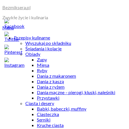
Skip
Bezmiksera.pl
to
Zwykłe życie i kulinaria
content
Menu
Przepisy kulinarne
Wyszukaj po składniku
Śniadania i kolacje
Obiady
Zupy
Mięsa
Ryby
Dania z makaronem
Dania z kaszą
Dania z ryżem
Dania mączne – pierogi, kluski, naleśniki
Przystawki
Ciasta i desery
Babki, babeczki, muffiny
Ciasteczka
Serniki
Kruche ciasta