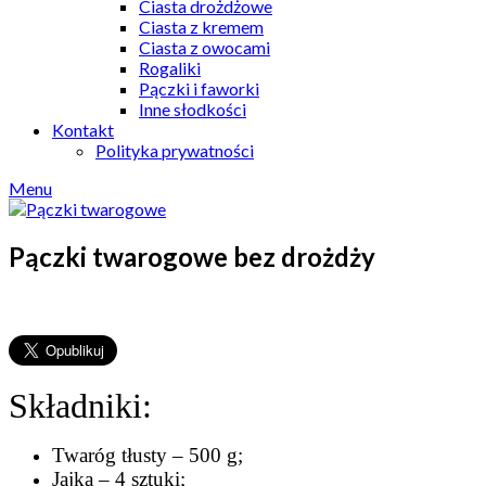
Ciasta drożdżowe
Ciasta z kremem
Ciasta z owocami
Rogaliki
Pączki i faworki
Inne słodkości
Kontakt
Polityka prywatności
Menu
Pączki twarogowe bez drożdży
Składniki:
Twaróg tłusty – 500 g;
Jajka – 4 sztuki;