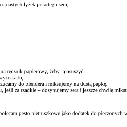
opiastych łyżek potartego sera;
na ręcznik papierowy, żeby ją osuszyć.
wyciskarkę.
rzucamy do blendera i miksujemy na tłustą papkę.
u, jeśli za rzadkie – dosypujemy sera i jeszcze chwilę miks
olecam pesto pietruszkowe jako dodatek do pieczonych 