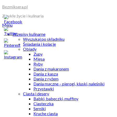
Skip
Bezmiksera.pl
to
Zwykłe życie i kulinaria
content
Menu
Przepisy kulinarne
Wyszukaj po składniku
Śniadania i kolacje
Obiady
Zupy
Mięsa
Ryby
Dania z makaronem
Dania z kaszą
Dania z ryżem
Dania mączne – pierogi, kluski, naleśniki
Przystawki
Ciasta i desery
Babki, babeczki, muffiny
Ciasteczka
Serniki
Kruche ciasta