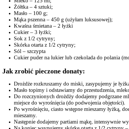
Mleko – 125 ml;
Żółtka – 4 sztuki;
Masło – 100 g;
Mąka pszenna – 450 g (użyłam luksusowej);
Kwaśna śmietana – 2 łyżki
Cukier – 3 łyżki;
Sok z 1/2 cytryny;
Skórka otarta z 1/2 cytryny;
Sól – szczypta
Cukier puder na lukier lub czekolada do polania (mo
Jak zrobić pieczone donaty:
Drożdże rozkruszamy do miski, zasypujemy je łyżką 
Masło topimy i odstawiamy do przestudzenia, mle
Do rozczynionych drożdży dodajemy podgrzane mlek
miejsce do wyrośnięcia (do podwojenia objętości).
Po wyrośnięciu, ciasto wstępne mieszamy łyżką, dod
mieszamy.
Następnie dodajemy partiami mąkę, intensywnie wy
Na koniec wsypujemy skórkę otartą z 1/2 cytryny 