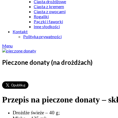
Ciasta drożdżowe
Ciasta z kremem
Ciasta z owocami
Rogaliki
Pączki i faworki
Inne słodkości
Kontakt
Polityka prywatności
Menu
Pieczone donaty (na drożdżach)
Przepis na pieczone donaty – sk
Drożdże świeże – 40 g;