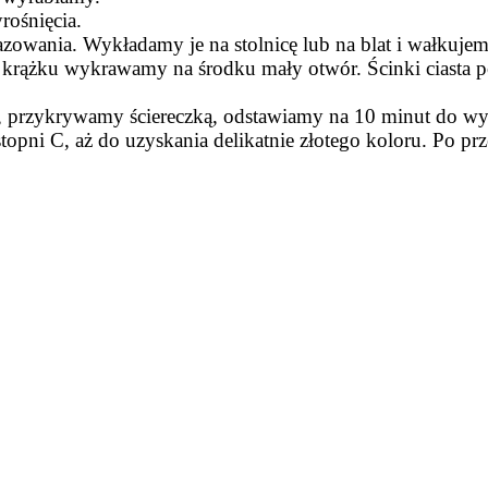
ośnięcia.
azowania. Wykładamy je na stolnicę lub na blat i wałkuje
krążku wykrawamy na środku mały otwór. Ścinki ciasta 
 przykrywamy ściereczką, odstawiamy na 10 minut do wyr
opni C, aż do uzyskania delikatnie złotego koloru. Po p