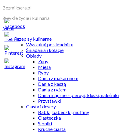
Skip
Bezmiksera.pl
to
Zwykłe życie i kulinaria
content
Menu
Przepisy kulinarne
Wyszukaj po składniku
Śniadania i kolacje
Obiady
Zupy
Mięsa
Ryby
Dania z makaronem
Dania z kaszą
Dania z ryżem
Dania mączne – pierogi, kluski, naleśniki
Przystawki
Ciasta i desery
Babki, babeczki, muffiny
Ciasteczka
Serniki
Kruche ciasta