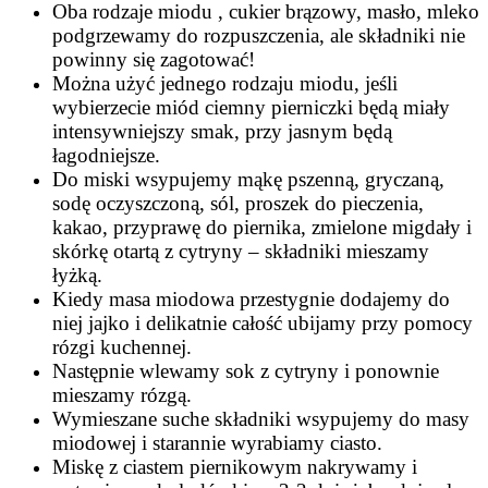
Oba rodzaje miodu , cukier brązowy, masło, mleko
podgrzewamy do rozpuszczenia, ale składniki nie
powinny się zagotować!
Można użyć jednego rodzaju miodu, jeśli
wybierzecie miód ciemny pierniczki będą miały
intensywniejszy smak, przy jasnym będą
łagodniejsze.
Do miski wsypujemy mąkę pszenną, gryczaną,
sodę oczyszczoną, sól, proszek do pieczenia,
kakao, przyprawę do piernika, zmielone migdały i
skórkę otartą z cytryny – składniki mieszamy
łyżką.
Kiedy masa miodowa przestygnie dodajemy do
niej jajko i delikatnie całość ubijamy przy pomocy
rózgi kuchennej.
Następnie wlewamy sok z cytryny i ponownie
mieszamy rózgą.
Wymieszane suche składniki wsypujemy do masy
miodowej i starannie wyrabiamy ciasto.
Miskę z ciastem piernikowym nakrywamy i