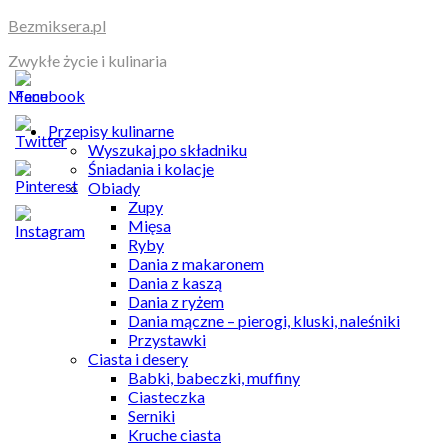
Skip
Bezmiksera.pl
to
Zwykłe życie i kulinaria
content
Menu
Przepisy kulinarne
Wyszukaj po składniku
Śniadania i kolacje
Obiady
Zupy
Mięsa
Ryby
Dania z makaronem
Dania z kaszą
Dania z ryżem
Dania mączne – pierogi, kluski, naleśniki
Przystawki
Ciasta i desery
Babki, babeczki, muffiny
Ciasteczka
Serniki
Kruche ciasta