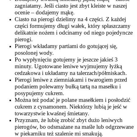
zagniatamy. Jeśli ciasto jest zbyt kleiste w naszej
ocenie – dodajemy mąkę.
Ciasto na pierogi dzielimy na 4 części. Z każdej
części formujemy długi wałek, który spłaszczamy
delikatnie nożem i odcinamy od niego pojedyncze
pierogi.
Pierogi wkładamy partiami do gotującej się,
posolonej wody.
Po wypłynięciu gotujemy je jeszcze jakieś 3
minuty. Ugotowane leniwe wyjmujemy łyżką
cedzakowa i układamy na talerzach/półmiskach.
Pierogi leniwe z ziemniakami i twarogiem przed
podaniem polewamy bułką tartą na masełku i
posypujemy cukrem.
Można też podać je polane masełkiem i posłodzić
cukrem z cynamonem. Niektórzy lubią je jeść w
towarzystwie kwaśnej śmietany.
Przyznam, że lubię zrobić zbyt dużo leniwych
pierogów, bo odsmażane na maśle lub odgrzewane
w piekarniku też szalenie mi smakują.