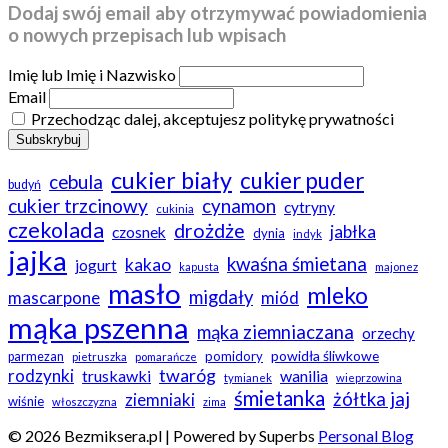
Dodaj swój email aby otrzymywać powiadomienia
o nowych przepisach lub wpisach
Imię lub Imię i Nazwisko
Email
Przechodząc dalej, akceptujesz politykę prywatności
cukier biały
cukier puder
cebula
budyń
cukier trzcinowy
cynamon
cytryny
cukinia
czekolada
drożdże
jabłka
czosnek
dynia
indyk
jajka
kwaśna śmietana
kakao
jogurt
kapusta
majonez
masło
mleko
migdały
mascarpone
miód
mąka pszenna
mąka ziemniaczana
orzechy
powidła śliwkowe
pomidory
parmezan
pietruszka
pomarańcze
twaróg
rodzynki
truskawki
wanilia
tymianek
wieprzowina
śmietanka
żółtka jaj
ziemniaki
wiśnie
włoszczyzna
zima
© 2026 Bezmiksera.pl
| Powered by Superbs
Personal Blog