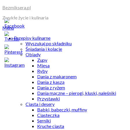
Skip
Bezmiksera.pl
to
Zwykłe życie i kulinaria
content
Menu
Przepisy kulinarne
Wyszukaj po składniku
Śniadania i kolacje
Obiady
Zupy
Mięsa
Ryby
Dania z makaronem
Dania z kaszą
Dania z ryżem
Dania mączne – pierogi, kluski, naleśniki
Przystawki
Ciasta i desery
Babki, babeczki, muffiny
Ciasteczka
Serniki
Kruche ciasta