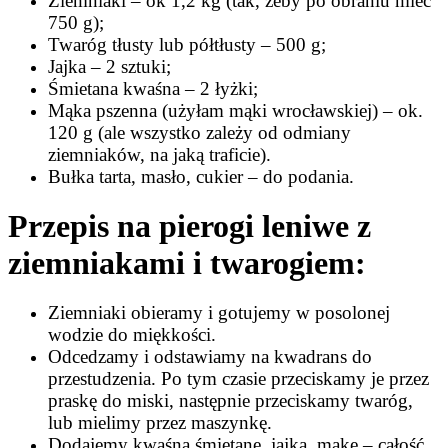
Ziemniaki – ok 1,2 kg (tak, żeby po obraniu mieć
750 g);
Twaróg tłusty lub półtłusty – 500 g;
Jajka – 2 sztuki;
Śmietana kwaśna – 2 łyżki;
Mąka pszenna (użyłam mąki wrocławskiej) – ok.
120 g (ale wszystko zależy od odmiany
ziemniaków, na jaką traficie).
Bułka tarta, masło, cukier – do podania.
Przepis na pierogi leniwe z
ziemniakami i twarogiem:
Ziemniaki obieramy i gotujemy w posolonej
wodzie do miękkości.
Odcedzamy i odstawiamy na kwadrans do
przestudzenia. Po tym czasie przeciskamy je przez
praskę do miski, następnie przeciskamy twaróg,
lub mielimy przez maszynkę.
Dodajemy kwaśną śmietanę, jajka, mąkę – całość