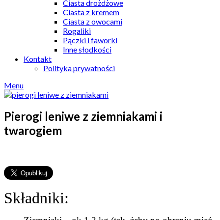
Ciasta drożdżowe
Ciasta z kremem
Ciasta z owocami
Rogaliki
Pączki i faworki
Inne słodkości
Kontakt
Polityka prywatności
Menu
Pierogi leniwe z ziemniakami i
twarogiem
Składniki: