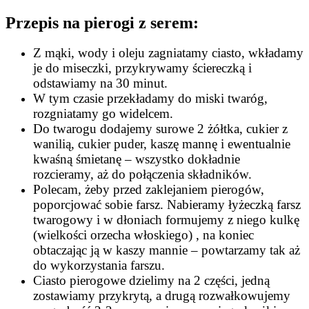
Przepis na pierogi z serem:
Z mąki, wody i oleju zagniatamy ciasto, wkładamy
je do miseczki, przykrywamy ściereczką i
odstawiamy na 30 minut.
W tym czasie przekładamy do miski twaróg,
rozgniatamy go widelcem.
Do twarogu dodajemy surowe 2 żółtka, cukier z
wanilią, cukier puder, kaszę mannę i ewentualnie
kwaśną śmietanę – wszystko dokładnie
rozcieramy, aż do połączenia składników.
Polecam, żeby przed zaklejaniem pierogów,
poporcjować sobie farsz. Nabieramy łyżeczką farsz
twarogowy i w dłoniach formujemy z niego kulkę
(wielkości orzecha włoskiego) , na koniec
obtaczając ją w kaszy mannie – powtarzamy tak aż
do wykorzystania farszu.
Ciasto pierogowe dzielimy na 2 części, jedną
zostawiamy przykrytą, a drugą rozwałkowujemy