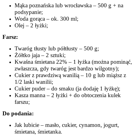
Mąka poznańska lub wrocławska – 500 g + na
podsypanie;
Woda gorąca – ok. 300 ml;
Olej – 2 łyżki;
Farsz:
Twaróg tłusty lub półtłusty – 500 g;
Żółtko jaja – 2 sztuki;
Kwaśna śmietana 22% – 1 łyżka (można pominąć,
zwłaszcza, gdy twaróg jest bardzo wilgotny);
Cukier z prawdziwą wanilią – 10 g lub miąższ z
1/2 laski wanilii;
Cukier puder – do smaku (ja dodaję 1 łyżkę);
Kasza manna – 2 łyżki + do obtoczenia kulek
farszu;
Do podania:
Jak lubicie – masło, cukier, cynamon, jogurt,
śmietana, śmietanka.