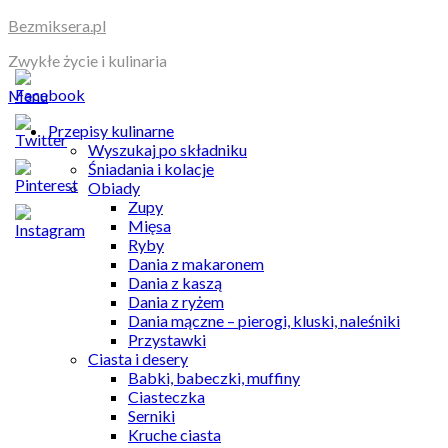
Skip
Bezmiksera.pl
to
Zwykłe życie i kulinaria
content
Menu
Przepisy kulinarne
Wyszukaj po składniku
Śniadania i kolacje
Obiady
Zupy
Mięsa
Ryby
Dania z makaronem
Dania z kaszą
Dania z ryżem
Dania mączne – pierogi, kluski, naleśniki
Przystawki
Ciasta i desery
Babki, babeczki, muffiny
Ciasteczka
Serniki
Kruche ciasta