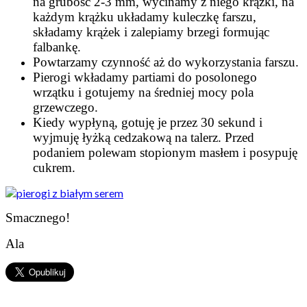
na grubość 2-3 mm, wycinamy z niego krążki, na
każdym krążku układamy kuleczkę farszu,
składamy krążek i zalepiamy brzegi formując
falbankę.
Powtarzamy czynność aż do wykorzystania farszu.
Pierogi wkładamy partiami do posolonego
wrzątku i gotujemy na średniej mocy pola
grzewczego.
Kiedy wypłyną, gotuję je przez 30 sekund i
wyjmuję łyżką cedzakową na talerz. Przed
podaniem polewam stopionym masłem i posypuję
cukrem.
Smacznego!
Ala