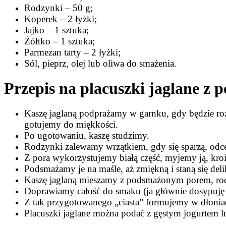
Rodzynki – 50 g;
Koperek – 2 łyżki;
Jajko – 1 sztuka;
Żółtko – 1 sztuka;
Parmezan tarty – 2 łyżki;
Sól, pieprz, olej lub oliwa do smażenia.
Przepis na placuszki jaglane z 
Kaszę jaglaną podprażamy w garnku, gdy będzie rozg
gotujemy do miękkości.
Po ugotowaniu, kaszę studzimy.
Rodzynki zalewamy wrzątkiem, gdy się sparzą, odce
Z pora wykorzystujemy białą część, myjemy ją, kroi
Podsmażamy je na maśle, aż zmiękną i staną się deli
Kaszę jaglaną mieszamy z podsmażonym porem, rod
Doprawiamy całość do smaku (ja głównie dosypuję pi
Z tak przygotowanego „ciasta” formujemy w dłoniac
Placuszki jaglane można podać z gęstym jogurtem l