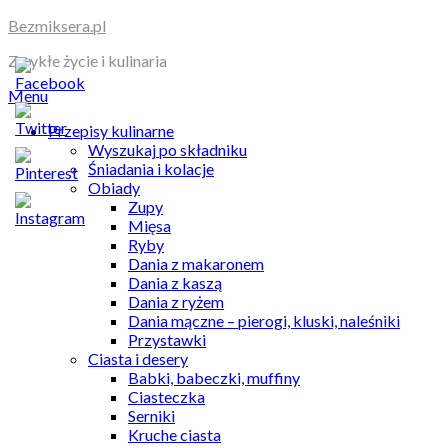
Skip
Bezmiksera.pl
to
Zwykłe życie i kulinaria
content
Menu
Przepisy kulinarne
Wyszukaj po składniku
Śniadania i kolacje
Obiady
Zupy
Mięsa
Ryby
Dania z makaronem
Dania z kaszą
Dania z ryżem
Dania mączne – pierogi, kluski, naleśniki
Przystawki
Ciasta i desery
Babki, babeczki, muffiny
Ciasteczka
Serniki
Kruche ciasta