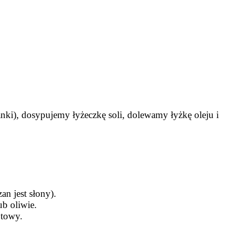
nki), dosypujemy łyżeczkę soli, dolewamy łyżkę oleju i
n jest słony).
b oliwie.
otowy.