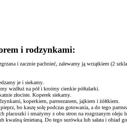
porem i rodzynkami:
rzana i zacznie pachnieć, zalewamy ją wrzątkiem (2 szkla
dzamy je i siekamy.
my wzdłuż na pół i kroimy cienkie półtalarki.
katnie złociste. Koperek siekamy.
zynkami, koperkiem, parmezanem, jajkiem i żółtkiem.
eprz, bo kaszę solę podczas gotowania, a do tego parmeza
h placuszki i smażymy z obu stron na rozgrzanym oleju lu
ub kwaśną śmietaną. Do tego surówka lub sałata i obiad g