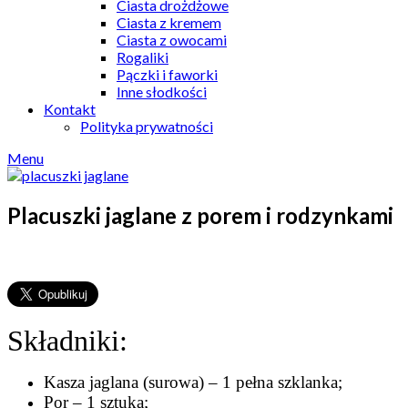
Ciasta drożdżowe
Ciasta z kremem
Ciasta z owocami
Rogaliki
Pączki i faworki
Inne słodkości
Kontakt
Polityka prywatności
Menu
Placuszki jaglane z porem i rodzynkami
Składniki:
Kasza jaglana (surowa) – 1 pełna szklanka;
Por – 1 sztuka;