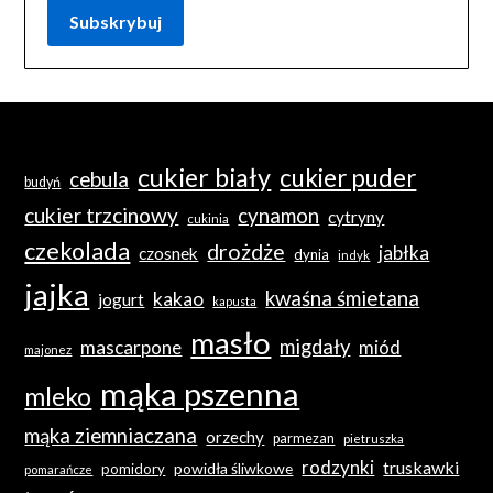
cukier biały
cukier puder
cebula
budyń
cukier trzcinowy
cynamon
cytryny
cukinia
czekolada
drożdże
jabłka
czosnek
dynia
indyk
jajka
kwaśna śmietana
kakao
jogurt
kapusta
masło
migdały
mascarpone
miód
majonez
mąka pszenna
mleko
mąka ziemniaczana
orzechy
parmezan
pietruszka
rodzynki
truskawki
powidła śliwkowe
pomidory
pomarańcze