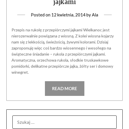
jajkami
Posted on
12 kwietnia, 2014
by
Ala
Przepis na rukolę z przepiórczymi jajkami Wielkanoc jest
nierozerwalnie powiązana z wiosną. Z kolei wiosna kojarzy
nam się z lekkością, świeżością, żywymi kolorami. Dzisiaj
zaproponuję więc coś bardzo wiosennego i wesołego na
świąteczne śniadanie – rukola z przepiórczymi jajkami.
Aromatyczna, orzechowa rukola, słodkie truskawkowe
pomidorki, delikatne przepiórcze jajka, żółty ser i domowy
winegret.
READ MORE
SZUKAJ: