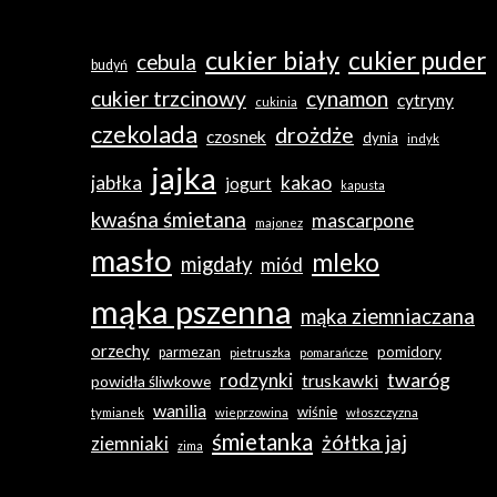
cukier biały
cukier puder
cebula
budyń
cukier trzcinowy
cynamon
cytryny
cukinia
czekolada
drożdże
czosnek
dynia
indyk
jajka
jabłka
kakao
jogurt
kapusta
kwaśna śmietana
mascarpone
majonez
masło
mleko
migdały
miód
mąka pszenna
mąka ziemniaczana
orzechy
pomidory
parmezan
pietruszka
pomarańcze
twaróg
rodzynki
truskawki
powidła śliwkowe
wanilia
wiśnie
tymianek
wieprzowina
włoszczyzna
śmietanka
żółtka jaj
ziemniaki
zima