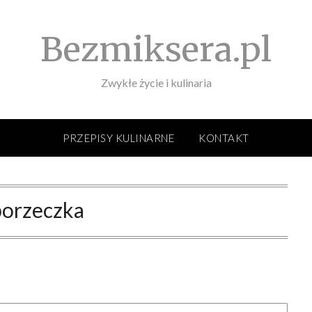
Bezmiksera.pl
Zwykłe życie i kulinaria
PRZEPISY KULINARNE
KONTAKT
porzeczka