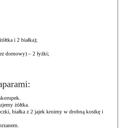
ółtka i 2 białka);
nez domowy) – 2 łyżki;
kaparami:
skorupek.
ujemy żółtka.
czki, białka z 2 jajek kroimy w drobną kostkę i
hrzanem.