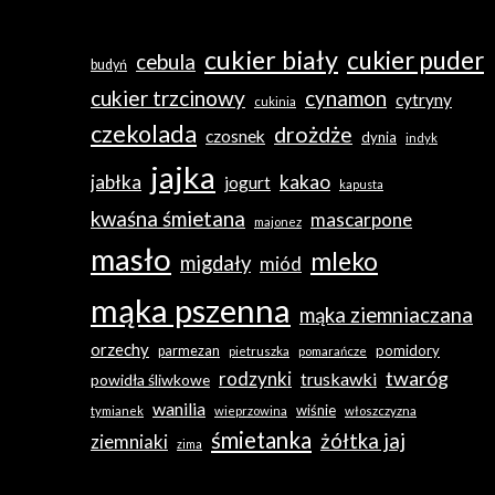
cukier biały
cukier puder
cebula
budyń
cukier trzcinowy
cynamon
cytryny
cukinia
czekolada
drożdże
czosnek
dynia
indyk
jajka
jabłka
kakao
jogurt
kapusta
kwaśna śmietana
mascarpone
majonez
masło
mleko
migdały
miód
mąka pszenna
mąka ziemniaczana
orzechy
pomidory
parmezan
pietruszka
pomarańcze
twaróg
rodzynki
truskawki
powidła śliwkowe
wanilia
wiśnie
tymianek
wieprzowina
włoszczyzna
śmietanka
żółtka jaj
ziemniaki
zima