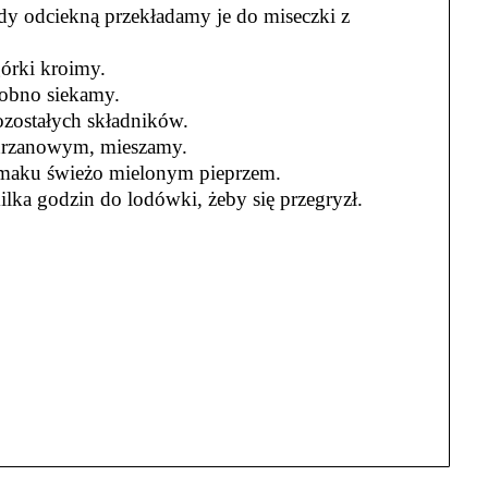
dy odciekną przekładamy je do miseczki z
órki kroimy.
robno siekamy.
ozostałych składników.
hrzanowym, mieszamy.
smaku świeżo mielonym pieprzem.
ilka godzin do lodówki, żeby się przegryzł.