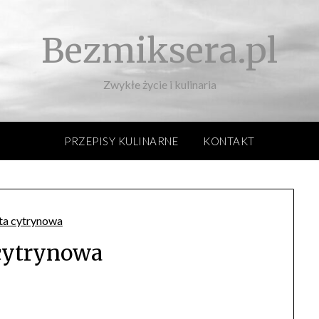
Bezmiksera.pl
Zwykłe życie i kulinaria
PRZEPISY KULINARNE
KONTAKT
cytrynowa