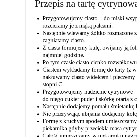
Przepis na tartę cytrynow
Przygotowujemy ciasto – do miski wsy
rozcieramy je z mąką palcami.
Następnie wlewamy żółtko rozmącone z
zagniatamy ciasto.
Z ciasta formujemy kulę, owijamy ją fo
najmniej godzinę.
Po tym czasie ciasto cienko rozwałkow
Ciastem wykładamy formę do tarty (z 
nakłuwamy ciasto widelcem i pieczemy
stopni C.
Przygotowujemy nadzienie cytrynowe –
do niego cukier puder i skórkę otartą z 
Następnie dodajemy pomału śmietankę l
Nie przerywając ubijania dodajemy kolejn
Formę z kruchym spodem umieszczamy n
piekarnika gdyby przeciekła masa cyt
Całość umieszczamy w piekarniku nagrz