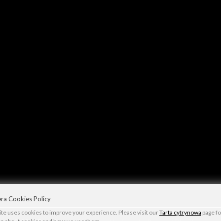
ra Cookies Policy
e uses cookies to improve your experience. Please visit our
Tarta cytrynowa
page f