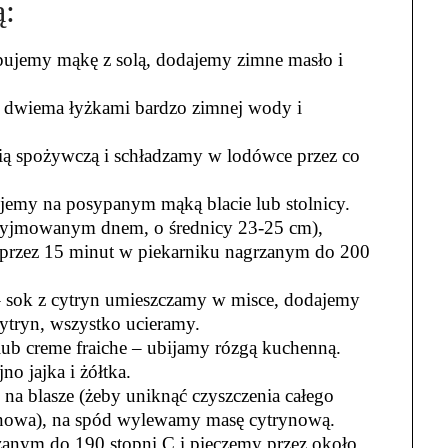
ą:
pujemy mąkę z solą, dodajemy zimne masło i
 dwiema łyżkami bardzo zimnej wody i
lią spożywczą i schładzamy w lodówce przez co
ujemy na posypanym mąką blacie lub stolnicy.
wyjmowanym dnem, o średnicy 23-25 cm),
 przez 15 minut w piekarniku nagrzanym do 200
 sok z cytryn umieszczamy w misce, dodajemy
cytryn, wszystko ucieramy.
ub creme fraiche – ubijamy rózgą kuchenną.
o jajka i żółtka.
a blasze (żeby uniknąć czyszczenia całego
rynowa), na spód wylewamy masę cytrynową.
anym do 190 stopni C i pieczemy przez około