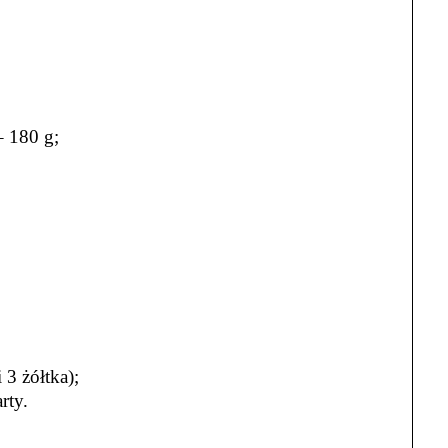
– 180 g;
i 3 żółtka);
rty.