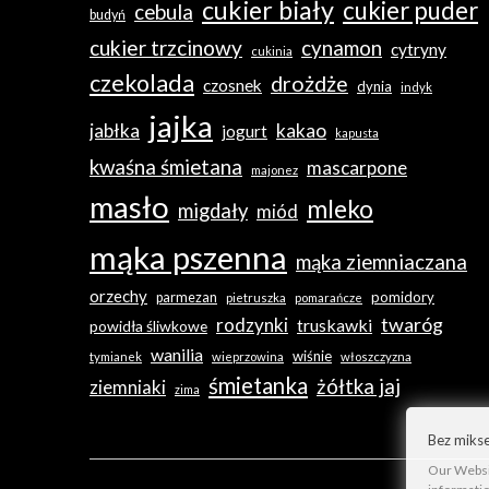
cukier biały
cukier puder
cebula
budyń
cukier trzcinowy
cynamon
cytryny
cukinia
czekolada
drożdże
czosnek
dynia
indyk
jajka
jabłka
kakao
jogurt
kapusta
kwaśna śmietana
mascarpone
majonez
masło
mleko
migdały
miód
mąka pszenna
mąka ziemniaczana
orzechy
pomidory
parmezan
pietruszka
pomarańcze
twaróg
rodzynki
truskawki
powidła śliwkowe
wanilia
wiśnie
tymianek
wieprzowina
włoszczyzna
śmietanka
żółtka jaj
ziemniaki
zima
Bez mikse
Our Websit