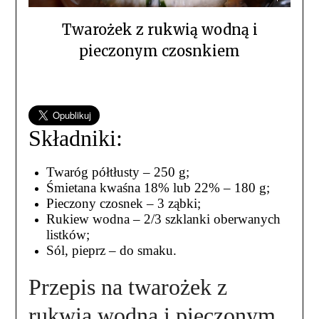
Twarożek z rukwią wodną i
pieczonym czosnkiem
Składniki:
Twaróg półtłusty – 250 g;
Śmietana kwaśna 18% lub 22% – 180 g;
Pieczony czosnek – 3 ząbki;
Rukiew wodna – 2/3 szklanki oberwanych
listków;
Sól, pieprz – do smaku.
Przepis na twarożek z
rukwią wodną i pieczonym