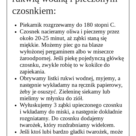
czosnkiem:
Piekarnik rozgrzewamy do 180 stopni C.
Czosnek nacieramy oliwa i pieczemy przez
około 20-25 minut, aż ząbki staną się
miękkie. Możemy piec go na blasze
wyłożonej pergaminem albo w miseczce
żaroodpornej. Jeśli piekę pojedynczą główkę
czosnku, zwykle robię to w kokilce do
zapiekania.
Obrywamy listki rukwi wodnej, myjemy, a
następnie wykładamy na ręcznik papierowy,
żeby je osuszyć. Zieleninę siekamy lub
mielimy w młynku do ziół.
Wyłuskujemy 3 ząbki upieczonego czosnku
i wkładamy do miski, a następnie dokładnie
rozgniatamy. Do czosnku dodajemy
twarożek, który rozdrabniamy widelcem.
Jeśli ktoś lubi bardzo gładki twarożek, może