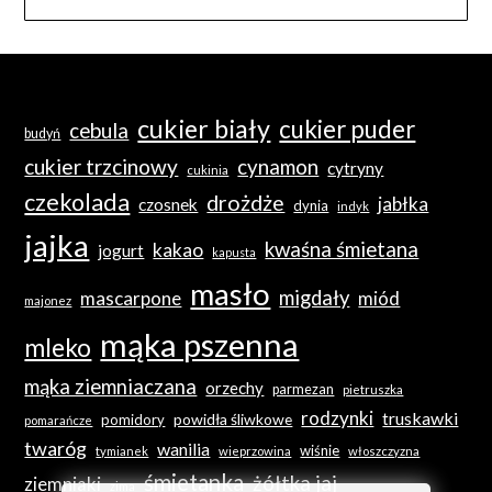
cukier biały
cukier puder
cebula
budyń
cukier trzcinowy
cynamon
cytryny
cukinia
czekolada
drożdże
jabłka
czosnek
dynia
indyk
jajka
kwaśna śmietana
kakao
jogurt
kapusta
masło
migdały
mascarpone
miód
majonez
mąka pszenna
mleko
mąka ziemniaczana
orzechy
parmezan
pietruszka
rodzynki
truskawki
powidła śliwkowe
pomidory
pomarańcze
twaróg
wanilia
wiśnie
tymianek
wieprzowina
włoszczyzna
śmietanka
żółtka jaj
ziemniaki
zima