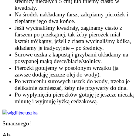
średnicy niecałych 5 cm) lub tniemy ciasto w
kwadraty.
Na środek nakładamy farsz, zalepiamy pierożek i
zlepiamy jego dwa końce.
Jeśli wycinaliśmy kwadraty, zaginamy ciasto z
farszem po przekątnej, tak żeby pierożek miał
kształt trójkątny, jeżeli z ciasta wycinaliśmy kółka,
składamy je tradycyjnie – po średnicy.
Surowe uszka z kapustą i grzybami układamy na
posypanej mąką desce/blacie/stolnicy.
Pierożki gotujemy w posolonym wrzątku (ja
zawsze dodaję jeszcze olej do wody).
Po wrzuceniu surowych uszek do wody, trzeba je
delikatnie zamieszać, żeby nie przywarły do dna.
Po wypłynięciu pierożków gotuję je jeszcze niecałą
minutę i wyjmuję łyżką cedzakową.
Smacznego!
Ala