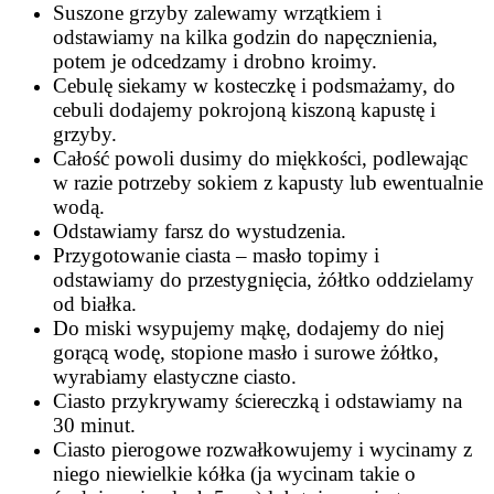
Suszone grzyby zalewamy wrzątkiem i
odstawiamy na kilka godzin do napęcznienia,
potem je odcedzamy i drobno kroimy.
Cebulę siekamy w kosteczkę i podsmażamy, do
cebuli dodajemy pokrojoną kiszoną kapustę i
grzyby.
Całość powoli dusimy do miękkości, podlewając
w razie potrzeby sokiem z kapusty lub ewentualnie
wodą.
Odstawiamy farsz do wystudzenia.
Przygotowanie ciasta – masło topimy i
odstawiamy do przestygnięcia, żółtko oddzielamy
od białka.
Do miski wsypujemy mąkę, dodajemy do niej
gorącą wodę, stopione masło i surowe żółtko,
wyrabiamy elastyczne ciasto.
Ciasto przykrywamy ściereczką i odstawiamy na
30 minut.
Ciasto pierogowe rozwałkowujemy i wycinamy z
niego niewielkie kółka (ja wycinam takie o