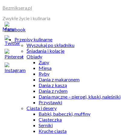
Skip
Bezmiksera.pl
to
Zwykłe życie i kulinaria
content
Menu
Przepisy kulinarne
Wyszukaj po składniku
Śniadania i kolacje
Obiady
Zupy
Mięsa
Ryby
Dania z makaronem
Dania z kaszą
Dania z ryżem
Dania mączne – pierogi, kluski, naleśniki
Przystawki
Ciasta i desery
Babki, babeczki, muffiny
Ciasteczka
Serniki
Kruche ciasta