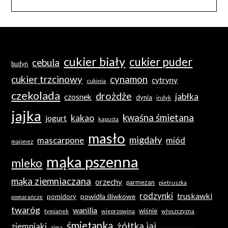
cukier biały
cukier puder
cebula
budyń
cukier trzcinowy
cynamon
cytryny
cukinia
czekolada
drożdże
jabłka
czosnek
dynia
indyk
jajka
kwaśna śmietana
kakao
jogurt
kapusta
masło
migdały
mascarpone
miód
majonez
mąka pszenna
mleko
mąka ziemniaczana
orzechy
parmezan
pietruszka
rodzynki
truskawki
powidła śliwkowe
pomidory
pomarańcze
twaróg
wanilia
wiśnie
tymianek
wieprzowina
włoszczyzna
śmietanka
żółtka jaj
ziemniaki
zima