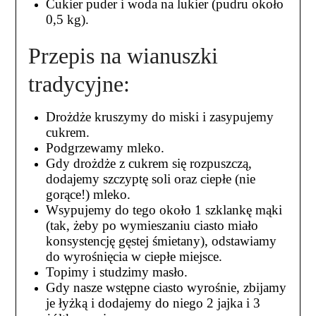
Cukier puder i woda na lukier (pudru około
0,5 kg).
Przepis na wianuszki
tradycyjne:
Drożdże kruszymy do miski i zasypujemy
cukrem.
Podgrzewamy mleko.
Gdy drożdże z cukrem się rozpuszczą,
dodajemy szczyptę soli oraz ciepłe (nie
gorące!) mleko.
Wsypujemy do tego około 1 szklankę mąki
(tak, żeby po wymieszaniu ciasto miało
konsystencję gęstej śmietany), odstawiamy
do wyrośnięcia w ciepłe miejsce.
Topimy i studzimy masło.
Gdy nasze wstępne ciasto wyrośnie, zbijamy
je łyżką i dodajemy do niego 2 jajka i 3