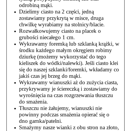
odrobiną mąki.
Dzielimy ciasto na 2 części, jedną
zostawiamy przykrytą w misce, druga
chwilkę wyrabiamy na stolnicy/blacie.
Rozwałkowujemy ciasto na placek o
grubości niecałego 1 cm.
Wykrawamy foremką lub szklanką krążki, w
środku każdego małym okręgiem robimy
dziurkę (możemy wykorzystać do tego
kieliszek do wódki/nalewki). Jeśli ciasto klei
się do naszej szklanki/foremki, wkładamy co
jakiś czas jej brzeg do mąki.
Wykrawamy wianuszki aż do zużycia ciasta,
przykrywamy je ściereczką i zostawiamy do
wyrośnięcia na czas rozgrzewania tłuszczu
do smażenia.
Tłuszczu nie żałujemy, wianuszki nie
powinny podczas smażenia opierać się o
dno garnka/patelni.
Smażymy nasze wianki z obu stron na złoto,