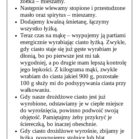
żółtka – m
ieszamy.
Następnie wlewamy stopione i przestudzone
masło oraz spirytus – mieszamy.
Dodajemy kwaśną śmietanę, łączymy
wszystko łyżką.
Teraz czas na mąkę – wsypujemy ją partiami
energicznie wyrabiając ciasto łyżką. Zwykle,
gdy ciasto staje się już gęste wyrabiam je
dłonią, bo po pierwsze jest mi tak
wygodniej, a po drugie mam lepszą kontrolę
jego lepkości. Z kilograma mąki, zwykle
wrabiam do ciasta jakieś 900 g, pozostałe
100 g służy mi do podsypywania ciasta przy
wałkowaniu.
Gdy nasze drożdżowe ciasto jest już
wyrobione, odstawiamy je w ciepłe miejsce
do wyrośnięcia, powinno podwoić swoją
objętość. Pamiętajmy żeby przykryć je
ściereczką, bo inaczej obeschnie.
Gdy ciasto drożdżowe wyrośnie, zbijamy je
łyżką, posypujemy stolnicę lub blat