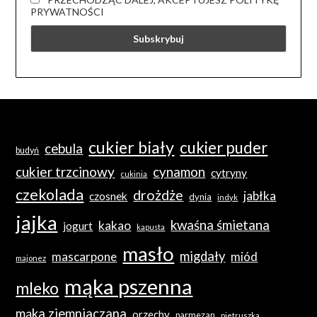
PRYWATNOŚCI
cukier biały
cukier puder
cebula
budyń
cukier trzcinowy
cynamon
cytryny
cukinia
czekolada
drożdże
jabłka
czosnek
dynia
indyk
jajka
kwaśna śmietana
kakao
jogurt
kapusta
masło
migdały
mascarpone
miód
majonez
mąka pszenna
mleko
mąka ziemniaczana
orzechy
parmezan
pietruszka