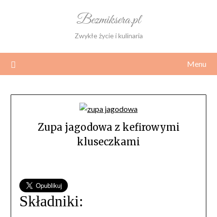
Skip
Bezmiksera.pl
to
content
Zwykłe życie i kulinaria
Menu
Zupa jagodowa z kefirowymi
kluseczkami
Składniki: