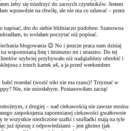
jestem żeby się mizdrzyć do zacnych czytelników. Jestem
ałam wprawdzie na chwilę, ale nie ma co udawać – przez
 napisać, dni do siebie bliźniaczo podobne. Szanowna
 ukradłam, to wolałam poczytać niż popisać.
iechania blogowania 😉 No i jeszcze praca nam dzisiaj
na wspomnianą listę i śmieszno mi i straszno. Do tej
k klientów szybciej przybywało niż nadążaliśmy obrobić i
 sklejona z trzech kartek a4, a ja przed weekendem
 babć rozesłać (wozić nikt nie ma czasu)? Trzymać w
eppy? Nie, nie zniosłabym. Postanowiłam zacząć
 ostrożnym, z drugiej – nad ciekawością nie zawsze można
anego zaspokojenia zapomnianej ciekawości gwałtownie
te wszystkie niezliczone szafki i szufladki mają na tyle
c już śpieszę z odpowiedziami – jest głośno (jak