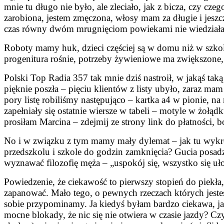
mnie tu długo nie było, ale zleciało, jak z bicza, czy cz
zarobiona, jestem zmęczona, włosy mam za długie i jesz
czas równy dwóm mrugnięciom powiekami nie wiedziałam
Roboty mamy huk, dzieci częściej są w domu niż w szkol
progenitura rośnie, potrzeby żywieniowe ma zwiększone, w
Polski Top Radia 357 tak mnie dziś nastroił, w jakąś tak
pięknie poszła – pięciu klientów z listy ubyło, zaraz ma
pory listę robiliśmy następująco – kartka a4 w pionie, na
zapełniały się ostatnie wiersze w tabeli – motyle w żołąd
prosiłam Marcina – zdejmij ze strony link do płatności,
No i w związku z tym mamy mały dylemat – jak tu wykroi
przedszkolu i szkole do godzin zamknięcia? Gucia posad
wyznawać filozofię męża – „uspokój się, wszystko się uł
Powiedzenie, że ciekawość to pierwszy stopień do piekła,
zapanować. Mało tego, o pewnych rzeczach których jest
sobie przypominamy. Ja kiedyś byłam bardzo ciekawa, jak t
mocne blokady, że nic się nie otwiera w czasie jazdy? C