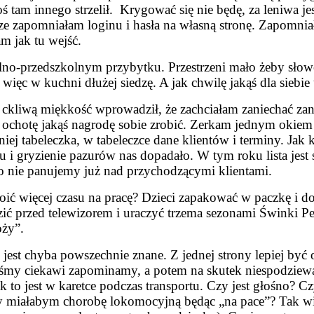
egoś tam innego strzelił. Krygować się nie będę, za leniwa 
cze zapomniałam loginu i hasła na własną stronę. Zapomni
 jak tu wejść.
no-przedszkolnym przybytku. Przestrzeni mało żeby słowo
ięc w kuchni dłużej siedzę. A jak chwilę jakąś dla siebie
ą ckliwą miękkość wprowadził, że zachciałam zaniechać zan
m ochotę jakąś nagrodę sobie zrobić. Zerkam jednym okiem 
 niej tabeleczka, w tabeleczce dane klientów i terminy. Ja
ku i gryzienie pazurów nas dopadało. W tym roku lista jest
 bo nie panujemy już nad przychodzącymi klientami.
ć więcej czasu na pracę? Dzieci zapakować w paczkę i do
zić przed telewizorem i uraczyć trzema sezonami Świnki P
oży”.
 jest chyba powszechnie znane. Z jednej strony lepiej być
eśmy ciekawi zapominamy, a potem na skutek niespodziew
o jest w karetce podczas transportu. Czy jest głośno? Czy 
zy miałabym chorobę lokomocyjną będąc „na pace”? Tak wię