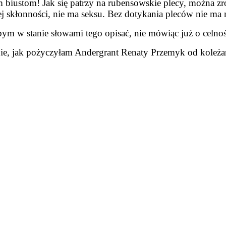
biustom! Jak się patrzy na rubensowskie plecy, można z
 skłonności, nie ma seksu. Bez dotykania pleców nie ma m
ym w stanie słowami tego opisać, nie mówiąc już o celnośc
e, jak pożyczyłam Andergrant Renaty Przemyk od koleżank