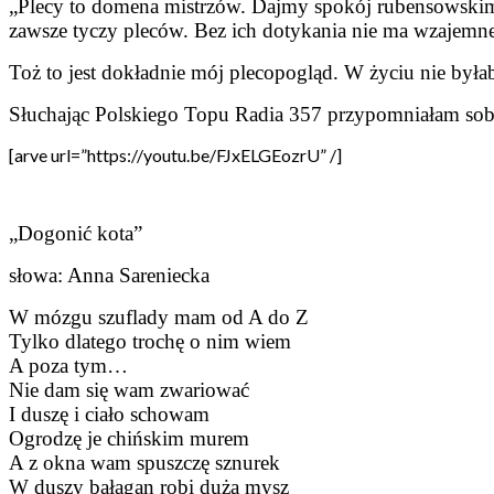
„Plecy to domena mistrzów. Dajmy spokój rubensowskim 
zawsze tyczy pleców. Bez ich dotykania nie ma wzajemnej
Toż to jest dokładnie mój plecopogląd. W życiu nie byłab
Słuchając Polskiego Topu Radia 357 przypomniałam sobi
[arve url=”https://youtu.be/FJxELGEozrU” /]
„Dogonić kota”
słowa: Anna Sareniecka
W mózgu szuflady mam od A do Z
Tylko dlatego trochę o nim wiem
A poza tym…
Nie dam się wam zwariować
I duszę i ciało schowam
Ogrodzę je chińskim murem
A z okna wam spuszczę sznurek
W duszy bałagan robi duża mysz