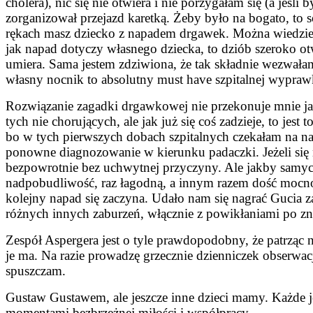
cholera), nic się nie otwiera i nie porzygałam się (a jeśl
zorganizował przejazd karetką. Żeby było na bogato, to
rękach masz dziecko z napadem drgawek. Można wiedzieć
jak napad dotyczy własnego dziecka, to dziób szeroko ot
umiera. Sama jestem zdziwiona, że tak składnie wezwałam
własny nocnik to absolutny must have szpitalnej wypraw
Rozwiązanie zagadki drgawkowej nie przekonuje mnie jako
tych nie chorujących, ale jak już się coś zadzieje, to jes
bo w tych pierwszych dobach szpitalnych czekałam na naj
ponowne diagnozowanie w kierunku padaczki. Jeżeli się 
bezpowrotnie bez uchwytnej przyczyny. Ale jakby samyc
nadpobudliwość, raz łagodną, a innym razem dość mocno z
kolejny napad się zaczyna. Udało nam się nagrać Gucia z
różnych innych zaburzeń, włącznie z powikłaniami po 
Zespół Aspergera jest o tyle prawdopodobny, że patrząc
je ma. Na razie prowadzę grzecznie dzienniczek obserwacj
spuszczam.
Gustaw Gustawem, ale jeszcze inne dzieci mamy. Każde jed
momentami bezbrzeżnej miłości i współpracy.