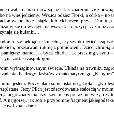
e i wahania nastrojów są już tak zaznaczone, że z pewną 
 bo na wieś jedziemy. Wrzuca odzież Florki, a córka – no 
 racjonowane, bo z książką lubi cichaczem przysiąść to tu, 
bliżamy się do wyczytania wszystkich pozycji. A z muzyc
czynają się hulanki…
wiadomo czy pęknąć ze śmiechu, czy szybko lecieć i zapisać
 mlekiem, przeżuwam rukolę z pomidorem. Dzieci chrupią up
pamiętasz mamo, jak byłaś chuda? Jak przez mgłę synu –
ść syna została zaspokojona.
w swoim wyimaginowanym świecie. Układa na trawniku zag
je zadania dla drugoklasistów z matematycznego „Kangura”
ie nudna jestem. Poczytałam sobie ostatnio „Króla” i „Kró
eplatane. Jerzy Pilch jest zdecydowanie stałością w moim
alnego znaczenia, czy czytam coś po raz pierwszy, czy też
ć. A najgorzej, jak sobie przypomnę fragment jakiegoś tek
leców i znalazłam: