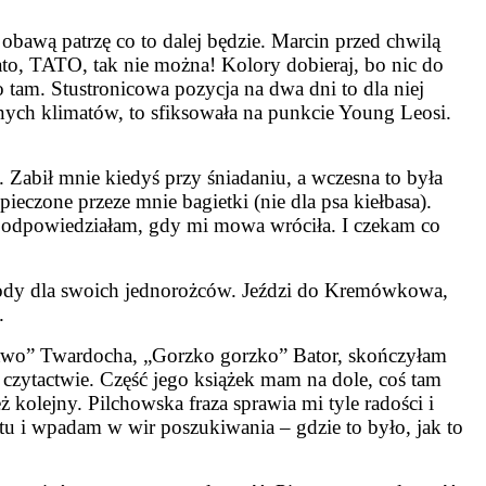
obawą patrzę co to dalej będzie. Marcin przed chwilą
tato, TATO, tak nie można! Kolory dobieraj, bo nic do
to tam. Stustronicowa pozycja na dwa dni to dla niej
znych klimatów, to sfiksowała na punkcie Young Leosi.
. Zabił mnie kiedyś przy śniadaniu, a wczesna to była
ieczone przeze mnie bagietki (nie dla psa kiełbasa).
 odpowiedziałam, gdy mi mowa wróciła. I czekam co
rody dla swoich jednorożców. Jeździ do Kremówkowa,
.
lestwo” Twardocha, „Gorzko gorzko” Bator, skończyłam
 czytactwie. Część jego książek mam na dole, coś tam
 kolejny. Pilchowska fraza sprawia mi tyle radości i
stu i wpadam w wir poszukiwania – gdzie to było, jak to