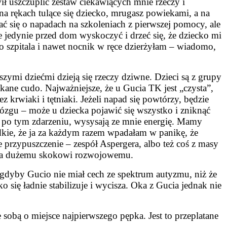
owił uszczuplić zestaw ciekawiących mnie rzeczy i
a rękach tulące się dziecko, mrugasz powiekami, a na
się o napadach na szkoleniach z pierwszej pomocy, ale
e jedynie przed dom wyskoczyć i drzeć się, że dziecko mi
o szpitala i nawet nocnik w ręce dzierżyłam – wiadomo,
zymi dziećmi dzieją się rzeczy dziwne. Dzieci są z grupy
otykane cudo. Najważniejsze, że u Gucia TK jest „czysta”,
rwiaki i tętniaki. Jeżeli napad się powtórzy, będzie
zgu – może u dziecka pojawić się wszystko i zniknąć
 po tym zdarzeniu, wysysają ze mnie energię. Mamy
dkie, że ja za każdym razem wpadałam w panikę, że
 przypuszczenie – zespół Aspergera, albo też coś z masy
ząca dużemu skokowi rozwojowemu.
gdyby Gucio nie miał cech ze spektrum autyzmu, niż że
 się ładnie stabilizuje i wycisza. Oka z Gucia jednak nie
 sobą o miejsce najpierwszego pępka. Jest to przeplatane