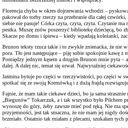
Florencja chyba w okres dojrzewania wchodzi – pyskowani
pakował do torby rzeczy na przebranie dla całej czwórki,
siebie nie pasuje! Córka czyta, czyta, czyta. Czytanie ma
pestka. Muszę znów poszerzyć bibliotekę dziecięcą, bo z
Skacze po domu i śpiewa – kiedy wpadają koleżanki, za
Brunon teksty rzuca takie i to zwykle znienacka, że nie 
pora. Tło jest następujące – piję sobie spokojnie kawę z
Pomiędzy jednym kęsem a drugim Brunon mnie pyta – a 
dalej. A dalej nic, temat się urwał. Najwyraźniej ciekawo
Jaśmina bytuje po części w rzeczywistości, po części 
spotkać się ze swoją Kremówką i z dużą frajdą rozwiązu
Fajnie, że mam takie ciekawe dzieci, bo ja sama straszn
„Biegunów” Tokarczuk, a i tak wszystko było Pilchem prz
wynoszę do góry, żeby zawsze mieć pod ręką. Nie ma specj
przyjemności, jest tak smaczna, że nie mam jej nigdy doś
brzmiało. Ostatnio tak miałam z plecami, szukałam tych p