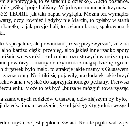
i bym się porzygała, to ze strachu o dziecko). Gucio postan
 sobie „eSką” pojechaliśmy. W jednym momencie trzymasz n
 Z TEORII, jak taki napad wygląda. Można też wymądrzać 
warty, oczy również i gdyby nie Marcin, to byłaby w stani
 karetkę, a jak przyjechali, to byłam ubrana, spakowana d
ki.
ś specjalnie, ale powinnam już się przyzwyczaić, że z nas
t to albo bardzo ciężki przebieg, albo jakieś inne rzadko sp
różniejsze wyroki – od zmian rozrostowych w mózgu przez k
nie powtórzy – mamy do czynienia z magią dziecięcego mó
h drgawek było mało, to atrakcje jakie mamy z Gustawem
aznaczoną. No i tiki się pojawiły, na dodatek takie brzy
achowania i wysłać do zaprzyjaźnionego pediatry. Pierwsze
znieczuleniu. Może to też być „burza w mózgu” towarzys
 na szanownych rodziców Gustawa, dziwniejszym by było, 
i dziecka i mam wrażenie, że od jakiegoś tygodnia wszystko
no myśli, że jest pępkiem świata. No i te pępki walczą ze