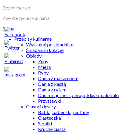
Skip
Bezmiksera.pl
to
Zwykłe życie i kulinaria
content
Menu
Przepisy kulinarne
Wyszukaj po składniku
Śniadania i kolacje
Obiady
Zupy
Mięsa
Ryby
Dania z makaronem
Dania z kaszą
Dania z ryżem
Dania mączne – pierogi, kluski, naleśniki
Przystawki
Ciasta i desery
Babki, babeczki, muffiny
Ciasteczka
Serniki
Kruche ciasta