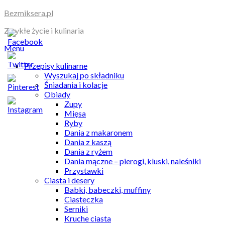
Skip
Bezmiksera.pl
to
Zwykłe życie i kulinaria
content
Menu
Przepisy kulinarne
Wyszukaj po składniku
Śniadania i kolacje
Obiady
Zupy
Mięsa
Ryby
Dania z makaronem
Dania z kaszą
Dania z ryżem
Dania mączne – pierogi, kluski, naleśniki
Przystawki
Ciasta i desery
Babki, babeczki, muffiny
Ciasteczka
Serniki
Kruche ciasta