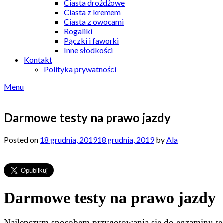
Ciasta drożdżowe
Ciasta z kremem
Ciasta z owocami
Rogaliki
Pączki i faworki
Inne słodkości
Kontakt
Polityka prywatności
Menu
Darmowe testy na prawo jazdy
Posted on
18 grudnia, 2019
18 grudnia, 2019
by
Ala
Darmowe testy na prawo jazdy
Najlepszym sposobem przygotowania się do egzaminu teo