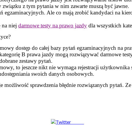
związku z tym pytania w nim zawarte muszą być jawne.
ań egzaminacyjnych. Ale co mają zrobić kandydaci na kie
ę na niej
darmowe testy na prawo jazdy
dla wszystkich kate
tyce?
darmowy dostęp do całej bazy pytań egzaminacyjnych na praw
o kategorię B prawa jazdy mogą rozwiązywać darmowe testy
dobrane zestawy pytań.
rmowy, to jeszcze nikt nie wymaga rejestracji użytkownika 
 udostępniania swoich danych osobowych.
ieje możliwość sprawdzenia błędnie rozwiązanych pytań. Ze
Tweet