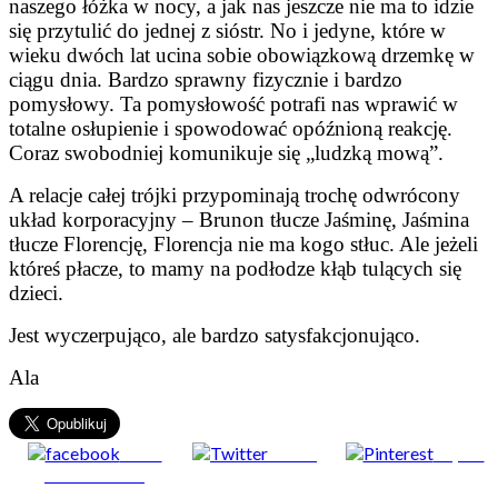
naszego łóżka w nocy, a jak nas jeszcze nie ma to idzie
się przytulić do jednej z sióstr. No i jedyne, które w
wieku dwóch lat ucina sobie obowiązkową drzemkę w
ciągu dnia. Bardzo sprawny fizycznie i bardzo
pomysłowy. Ta pomysłowość potrafi nas wprawić w
totalne osłupienie i spowodować opóźnioną reakcję.
Coraz swobodniej komunikuje się „ludzką mową”.
A relacje całej trójki przypominają trochę odwrócony
układ korporacyjny – Brunon tłucze Jaśminę, Jaśmina
tłucze Florencję, Florencja nie ma kogo stłuc. Ale jeżeli
któreś płacze, to mamy na podłodze kłąb tulących się
dzieci.
Jest wyczerpująco, ale bardzo satysfakcjonująco.
Ala
Share
Tweet
Zapisz
on Facebook