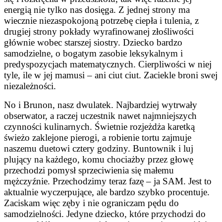
energią nie tylko nas dosięga. Z jednej strony ma
wiecznie niezaspokojoną potrzebę ciepła i tulenia, z
drugiej strony pokłady wyrafinowanej złośliwości
głównie wobec starszej siostry. Dziecko bardzo
samodzielne, o bogatym zasobie leksykalnym i
predyspozycjach matematycznych. Cierpliwości w niej
tyle, ile w jej mamusi – ani ciut ciut. Zaciekle broni swej
niezależności.
No i Brunon, nasz dwulatek. Najbardziej wytrwały
obserwator, a raczej uczestnik nawet najmniejszych
czynności kulinarnych. Świetnie rozjeżdża karetką
świeżo zaklejone pierogi, a robienie tortu zajmuje
naszemu duetowi cztery godziny. Buntownik i luj
plujący na każdego, komu chociażby przez głowę
przechodzi pomysł sprzeciwienia się małemu
mężczyźnie. Przechodzimy teraz fazę – ja SAM. Jest to
aktualnie wyczerpujące, ale bardzo szybko procentuje.
Zaciskam więc zęby i nie ograniczam pędu do
samodzielności. Jedyne dziecko, które przychodzi do