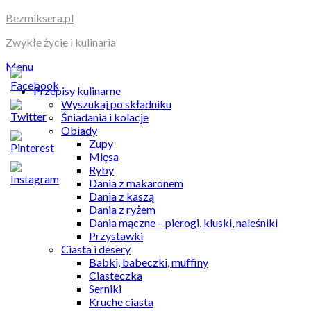
Skip
Bezmiksera.pl
to
Zwykłe życie i kulinaria
content
Menu
Przepisy kulinarne
Wyszukaj po składniku
Śniadania i kolacje
Obiady
Zupy
Mięsa
Ryby
Dania z makaronem
Dania z kaszą
Dania z ryżem
Dania mączne – pierogi, kluski, naleśniki
Przystawki
Ciasta i desery
Babki, babeczki, muffiny
Ciasteczka
Serniki
Kruche ciasta