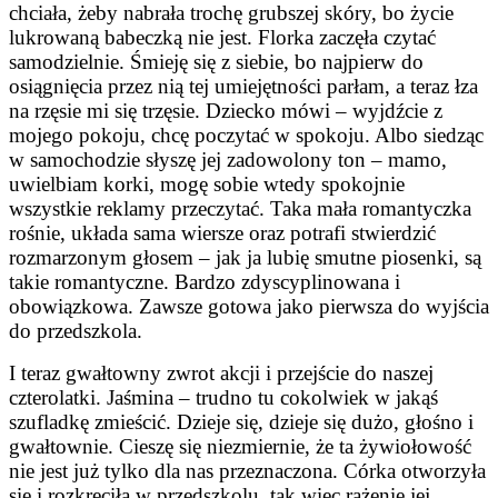
chciała, żeby nabrała trochę grubszej skóry, bo życie
lukrowaną babeczką nie jest. Florka zaczęła czytać
samodzielnie. Śmieję się z siebie, bo najpierw do
osiągnięcia przez nią tej umiejętności parłam, a teraz łza
na rzęsie mi się trzęsie. Dziecko mówi – wyjdźcie z
mojego pokoju, chcę poczytać w spokoju. Albo siedząc
w samochodzie słyszę jej zadowolony ton – mamo,
uwielbiam korki, mogę sobie wtedy spokojnie
wszystkie reklamy przeczytać. Taka mała romantyczka
rośnie, układa sama wiersze oraz potrafi stwierdzić
rozmarzonym głosem – jak ja lubię smutne piosenki, są
takie romantyczne. Bardzo zdyscyplinowana i
obowiązkowa. Zawsze gotowa jako pierwsza do wyjścia
do przedszkola.
I teraz gwałtowny zwrot akcji i przejście do naszej
czterolatki. Jaśmina – trudno tu cokolwiek w jakąś
szufladkę zmieścić. Dzieje się, dzieje się dużo, głośno i
gwałtownie. Cieszę się niezmiernie, że ta żywiołowość
nie jest już tylko dla nas przeznaczona. Córka otworzyła
się i rozkręciła w przedszkolu, tak więc rażenie jej