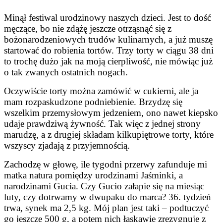
Minął festiwal urodzinowy naszych dzieci. Jest to dość
męczące, bo nie zdążę jeszcze otrząsnąć się z
bożonarodzeniowych trudów kulinarnych, a już muszę
startować do robienia tortów. Trzy torty w ciągu 38 dni
to trochę dużo jak na moją cierpliwość, nie mówiąc już
o tak zwanych ostatnich nogach.
Oczywiście torty można zamówić w cukierni, ale ja
mam rozpaskudzone podniebienie. Brzydzę się
wszelkim przemysłowym jedzeniem, ono nawet kiepsko
udaje prawdziwą żywność. Tak więc z jednej strony
marudzę, a z drugiej składam kilkupiętrowe torty, które
wszyscy zjadają z przyjemnością.
Zachodzę w głowę, ile tygodni przerwy zafunduje mi
matka natura pomiędzy urodzinami Jaśminki, a
narodzinami Gucia. Czy Gucio załapie się na miesiąc
luty, czy dotrwamy w dwupaku do marca? 36. tydzień
trwa, synek ma 2,5 kg. Mój plan jest taki – podtuczyć
go jeszcze 500 g, a potem nich łaskawie zrezygnuje z