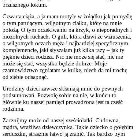
brzusznego lokum.
Czwarta ciąża, a ja mam motyle w żołądku jak pomyślę
o tym parującym, wilgotnym ciałku, które na mnie
położą. O tym oczekiwaniu na krzyk, o nieporadnych i
mozolnych ruchach. O guli, która dławi ze wzruszenia,
o wilgotnych oczach męża i najbardziej specyficznym
komplemencie, jaki słyszałam już kilka razy – jak ty
pięknie dzieci rodzisz. Nic nie może się stać, nic nie
może się stać, wszystko będzie dobrze. Moje
czarnowidztwo zgniatam w kulkę, niech da mi trochę
od siebie odsapnąć.
Urodziny dzieci zawsze skłaniają mnie do pewnych
podsumowań. Pozwolę sobie na nie, w końcu to
głównie ku naszej pamięci prowadzona jest ta część
rodzinna.
Zacznijmy może od naszej sześciolatki. Cudowna,
mądra, wrażliwa dziewczynka. Takie dziecko o gołębim
serduszku, strasznie łatwo ją zranić. Tak bardzo bym