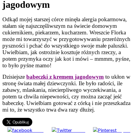
jagodowym
Odkąd mojej starszej córce minęła alergia pokarmowa,
stałam się najszczęśliwszym na świecie domowym
cukiernikiem, piekarzem, kucharzem. Wreszcie Florka
może mi towarzyszyć w przygotowywaniu przeróżnych
pyszności i pchać do wszystkiego swoje małe paluszki.
Uwielbiam, jak ostrożnie kosztuje różnych rzeczy, a
potem przymyka oczy jak kot i mówi – mmmm, pyśne,
to było pyśne mamo!
Dzisiejsze
babeczki z kremem jagodowym
to ukłon w
stronę świata małej dziewczynki. Ile było radości, ile
zabawy, mlaskania, niecierpliwego wyczekiwania, a
potem ta chwila niepewności, czy można zacząć jeść
babeczkę. Uwielbiam gotować z córką i nie przeszkadza
mi to, że wszystko trwa dwa razy dłużej.
Share
Tweet
Zapisz