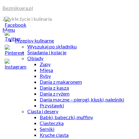
Skip
Bezmiksera.pl
to
Zwykłe życie i kulinaria
content
Menu
Przepisy kulinarne
Wyszukaj po składniku
Śniadania i kolacje
Obiady
Zupy
Mięsa
Ryby
Dania z makaronem
Dania z kaszą
Dania z ryżem
Dania mączne – pierogi, kluski, naleśniki
Przystawki
Ciasta i desery
Babki, babeczki, muffiny
Ciasteczka
Serniki
Kruche ciasta