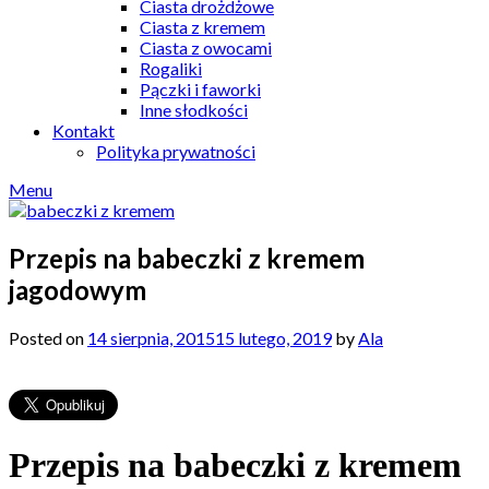
Ciasta drożdżowe
Ciasta z kremem
Ciasta z owocami
Rogaliki
Pączki i faworki
Inne słodkości
Kontakt
Polityka prywatności
Menu
Przepis na babeczki z kremem
jagodowym
Posted on
14 sierpnia, 2015
15 lutego, 2019
by
Ala
Przepis na babeczki z kremem