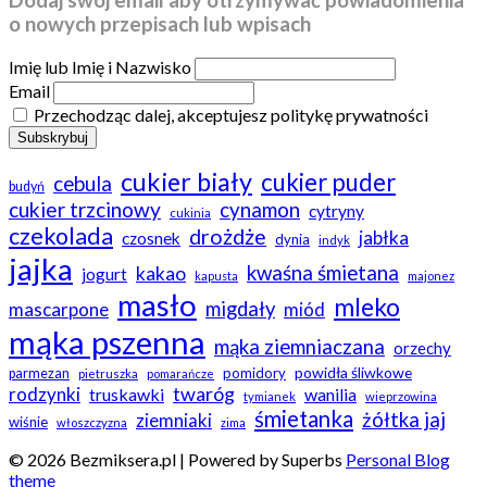
o nowych przepisach lub wpisach
Imię lub Imię i Nazwisko
Email
Przechodząc dalej, akceptujesz politykę prywatności
cukier biały
cukier puder
cebula
budyń
cukier trzcinowy
cynamon
cytryny
cukinia
czekolada
drożdże
jabłka
czosnek
dynia
indyk
jajka
kwaśna śmietana
kakao
jogurt
kapusta
majonez
masło
mleko
migdały
mascarpone
miód
mąka pszenna
mąka ziemniaczana
orzechy
powidła śliwkowe
pomidory
parmezan
pietruszka
pomarańcze
twaróg
rodzynki
truskawki
wanilia
tymianek
wieprzowina
śmietanka
żółtka jaj
ziemniaki
wiśnie
włoszczyzna
zima
© 2026 Bezmiksera.pl
| Powered by Superbs
Personal Blog
theme