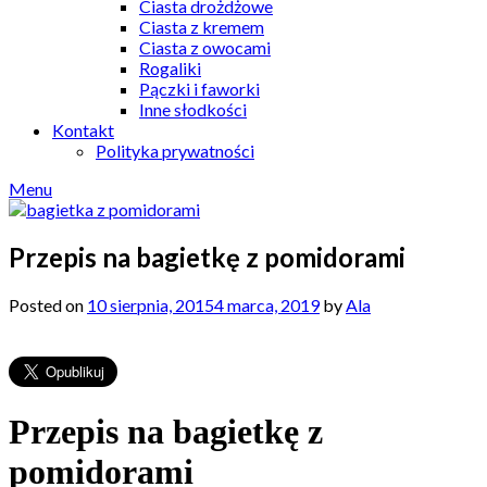
Ciasta drożdżowe
Ciasta z kremem
Ciasta z owocami
Rogaliki
Pączki i faworki
Inne słodkości
Kontakt
Polityka prywatności
Menu
Przepis na bagietkę z pomidorami
Posted on
10 sierpnia, 2015
4 marca, 2019
by
Ala
Przepis na bagietkę z
pomidorami