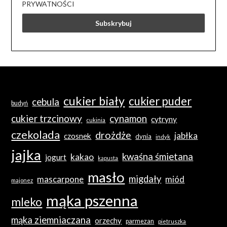
PRYWATNOŚCI
cukier biały
cukier puder
cebula
budyń
cukier trzcinowy
cynamon
cytryny
cukinia
czekolada
drożdże
jabłka
czosnek
dynia
indyk
jajka
kwaśna śmietana
kakao
jogurt
kapusta
masło
migdały
mascarpone
miód
majonez
mąka pszenna
mleko
mąka ziemniaczana
orzechy
parmezan
pietruszka