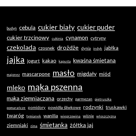
cukier biały
cukier puder
cebula
budyń
cukier trzcinowy
cynamon
cytryny
cukinia
czekolada
drożdże
jabłka
czosnek
dynia
indyk
jajka
kwaśna śmietana
kakao
jogurt
kapusta
masło
migdały
mascarpone
miód
majonez
mąka pszenna
mleko
mąka ziemniaczana
orzechy
parmezan
pietruszka
rodzynki
truskawki
powidła śliwkowe
pomidory
pomarańcze
twaróg
wanilia
wiśnie
tymianek
wieprzowina
włoszczyzna
śmietanka
żółtka jaj
ziemniaki
zima