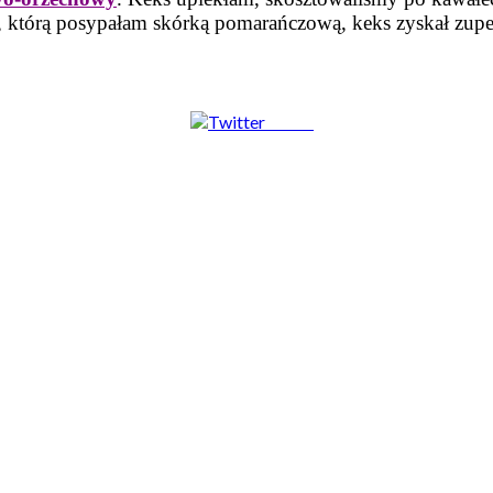
 którą posypałam skórką pomarańczową, keks zyskał zupełn
Tweet