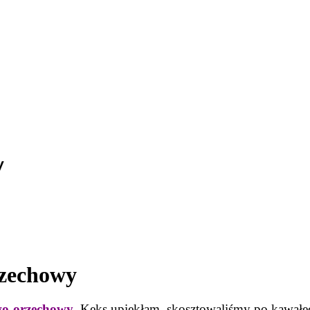
y
rzechowy
wo-orzechowy
. Keks upiekłam, skosztowaliśmy po kawałeczk