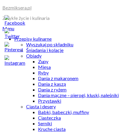
Skip
Bezmiksera.pl
to
Zwykłe życie i kulinaria
content
Menu
Przepisy kulinarne
Wyszukaj po składniku
Śniadania i kolacje
Obiady
Zupy
Mięsa
Ryby
Dania z makaronem
Dania z kaszą
Dania z ryżem
Dania mączne – pierogi, kluski, naleśniki
Przystawki
Ciasta i desery
Babki, babeczki, muffiny
Ciasteczka
Serniki
Kruche ciasta