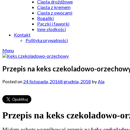
Ciasta drożdżowe
Ciasta z kremem
Ciasta z owocami
Rogaliki
Pączki i faworki
Inne słodkości
Kontakt
Polityka prywatności
Menu
Przepis na keks czekoladowo-orzechow
Posted on
24 listopada, 2016
8 grudnia, 2018
by
Ala
Przepis na keks czekoladowo-o
Miałam ochotę wypróbować przepis na
keks czekolado