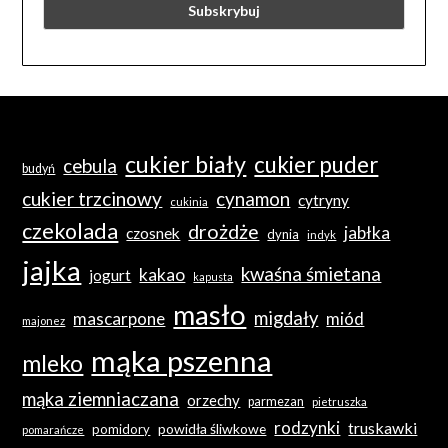
cukier biały
cukier puder
cebula
budyń
cukier trzcinowy
cynamon
cytryny
cukinia
czekolada
drożdże
jabłka
czosnek
dynia
indyk
jajka
kwaśna śmietana
kakao
jogurt
kapusta
masło
migdały
mascarpone
miód
majonez
mąka pszenna
mleko
mąka ziemniaczana
orzechy
parmezan
pietruszka
rodzynki
truskawki
powidła śliwkowe
pomidory
pomarańcze