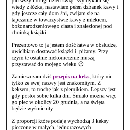
pierwszy i drugi dzień świąt. Wymykam się
wtedy z łóżka, nastawiam pełen dzbanek kawy i
gdy jeszcze cały dom śpi, zwijam się na
tapczanie w towarzystwie kawy z mlekiem,
bożonarodzeniowego ciasta i znalezionej pod
choinką książki.
Prezentowo to ja jestem dość łatwa w obsłudze,
uwielbiam dostawać książki i piżamy. Przy
czym te ostatnie niekoniecznie muszą
przystawać do mojego wieku 😉
Zamieszczam dziś
przepis na keks
, który nie
tylko ze swej nazwy jest znakomitym. Z
keksem, to trochę jak z piernikiem. Lepszy jest
gdy postoi sobie kilka dni. Śmiało można więc
go piec w okolicy 20 grudnia, a na święta
będzie wyśmienity.
Z proporcji które podaję wychodzą 3 keksy
pieczone w małych, jednorazowych