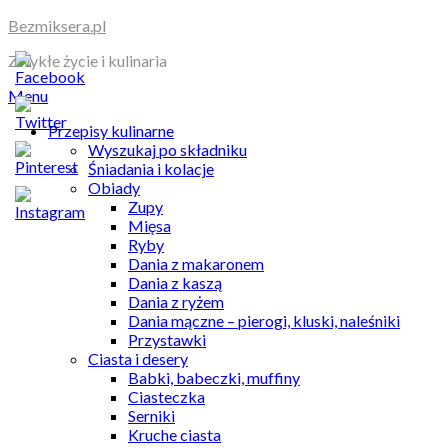
Skip
Bezmiksera.pl
to
Zwykłe życie i kulinaria
content
Menu
Przepisy kulinarne
Wyszukaj po składniku
Śniadania i kolacje
Obiady
Zupy
Mięsa
Ryby
Dania z makaronem
Dania z kaszą
Dania z ryżem
Dania mączne – pierogi, kluski, naleśniki
Przystawki
Ciasta i desery
Babki, babeczki, muffiny
Ciasteczka
Serniki
Kruche ciasta