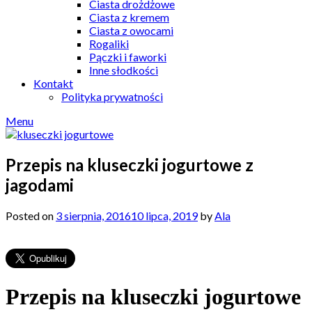
Ciasta drożdżowe
Ciasta z kremem
Ciasta z owocami
Rogaliki
Pączki i faworki
Inne słodkości
Kontakt
Polityka prywatności
Menu
Przepis na kluseczki jogurtowe z
jagodami
Posted on
3 sierpnia, 2016
10 lipca, 2019
by
Ala
Przepis na kluseczki jogurtowe