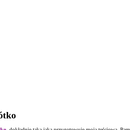
ótko
tko
, dokładnie taką jaką przygotowuje moja teściowa. Pam