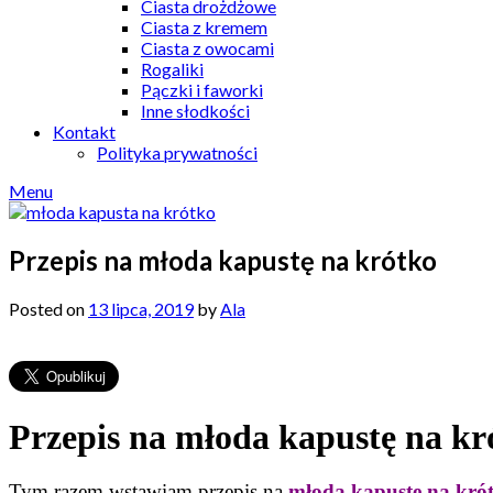
Ciasta drożdżowe
Ciasta z kremem
Ciasta z owocami
Rogaliki
Pączki i faworki
Inne słodkości
Kontakt
Polityka prywatności
Menu
Przepis na młoda kapustę na krótko
Posted on
13 lipca, 2019
by
Ala
Przepis na młoda kapustę na kr
Tym razem wstawiam przepis na
młodą kapustę na kró