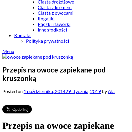
Ciasta drożdżowe
Ciasta z kremem
Ciasta z owocami
Rogaliki
Pączki i faworki
Inne słodkości
Kontakt
Polityka prywatności
Menu
Przepis na owoce zapiekane pod
kruszonką
Posted on
1 października, 2014
29 stycznia, 2019
by
Ala
Przepis na owoce zapiekane