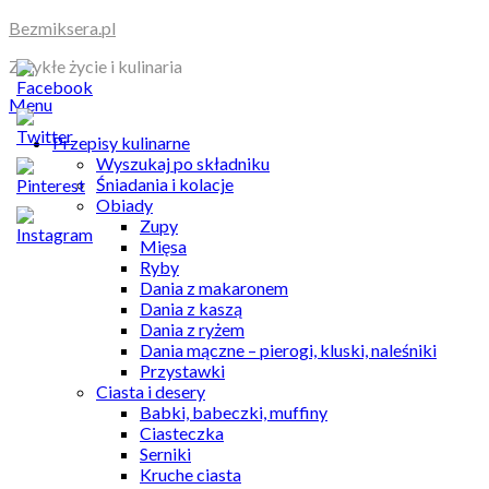
Skip
Bezmiksera.pl
to
Zwykłe życie i kulinaria
content
Menu
Przepisy kulinarne
Wyszukaj po składniku
Śniadania i kolacje
Obiady
Zupy
Mięsa
Ryby
Dania z makaronem
Dania z kaszą
Dania z ryżem
Dania mączne – pierogi, kluski, naleśniki
Przystawki
Ciasta i desery
Babki, babeczki, muffiny
Ciasteczka
Serniki
Kruche ciasta