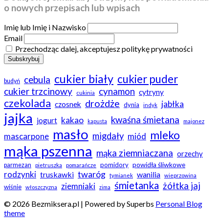
o nowych przepisach lub wpisach
Imię lub Imię i Nazwisko
Email
Przechodząc dalej, akceptujesz politykę prywatności
cukier biały
cukier puder
cebula
budyń
cukier trzcinowy
cynamon
cytryny
cukinia
czekolada
drożdże
jabłka
czosnek
dynia
indyk
jajka
kwaśna śmietana
kakao
jogurt
kapusta
majonez
masło
mleko
migdały
mascarpone
miód
mąka pszenna
mąka ziemniaczana
orzechy
powidła śliwkowe
pomidory
parmezan
pietruszka
pomarańcze
twaróg
rodzynki
truskawki
wanilia
tymianek
wieprzowina
śmietanka
żółtka jaj
ziemniaki
wiśnie
włoszczyzna
zima
© 2026 Bezmiksera.pl
| Powered by Superbs
Personal Blog
theme