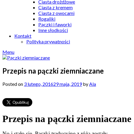
Ciasta drożdżowe
Ciasta z kremem
Ciasta z owocami
Rogaliki
Pączki i faworki
Inne słodkości
Kontakt
Polityka prywatności
Menu
Przepis na pączki ziemniaczane
Posted on
3 lutego, 2016
29 maja, 2019
by
Ala
Przepis na pączki ziemniaczane
No i stało się. Pączki tradycyjne z różą zostały