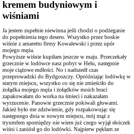
kremem budyniowym i
wiśniami
Ja jestem zupełnie niewinna jeśli chodzi o podżeganie
do popełnienia tego deseru. Wszystko przez boskie
wiśnie z amaretto firmy Kowalewski i przez upór
mojego męża.
Powyższe wiśnie kupiłam jeszcze w maju. Przeczekały
grzecznie w lodówce nasz pobyt w Helu, następnie
moje ciążowe mdłości. No i nadszedł czas
przeprowadzki do Bydgoszczy. Opróżniając lodówkę w
starym miejscu, wszystko co się nie zmieściło do
żołądka mojego męża i żołądków moich braci
zapakowałam do worka na śmieci i nakazałam
wyrzucenie. Panowie grzecznie pokiwali głowami.
Jakież było me zdziwienie, gdy rozpakowując się
następnego dnia w nowym miejscu, mój mąż z
tryumfem spomiędzy nie wiem już czego wyjął słoiczek
wiśni i zaniósł go do lodówki. Najpierw pękłam ze