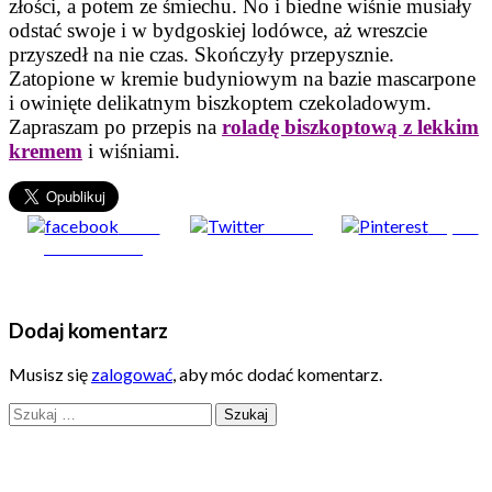
złości, a potem ze śmiechu. No i biedne wiśnie musiały
odstać swoje i w bydgoskiej lodówce, aż wreszcie
przyszedł na nie czas. Skończyły przepysznie.
Zatopione w kremie budyniowym na bazie mascarpone
i owinięte delikatnym biszkoptem czekoladowym.
Zapraszam po przepis na
roladę biszkoptową z lekkim
kremem
i wiśniami.
Share
Tweet
Zapisz
on Facebook
Dodaj komentarz
Musisz się
zalogować
, aby móc dodać komentarz.
Szukaj: