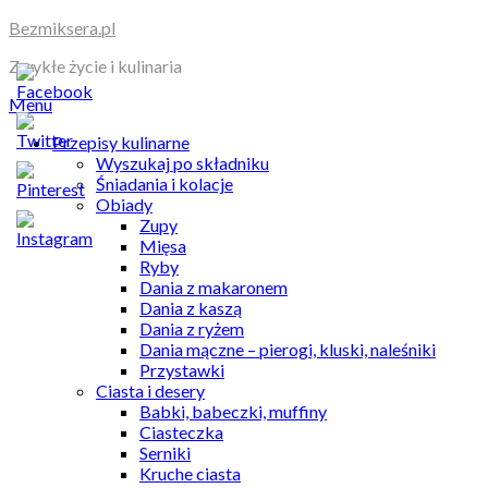
Skip
Bezmiksera.pl
to
Zwykłe życie i kulinaria
content
Menu
Przepisy kulinarne
Wyszukaj po składniku
Śniadania i kolacje
Obiady
Zupy
Mięsa
Ryby
Dania z makaronem
Dania z kaszą
Dania z ryżem
Dania mączne – pierogi, kluski, naleśniki
Przystawki
Ciasta i desery
Babki, babeczki, muffiny
Ciasteczka
Serniki
Kruche ciasta