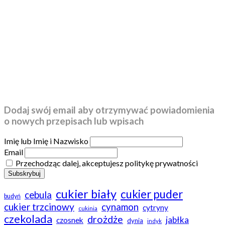
Dodaj swój email aby otrzymywać powiadomienia
o nowych przepisach lub wpisach
Imię lub Imię i Nazwisko
Email
Przechodząc dalej, akceptujesz politykę prywatności
cukier biały
cukier puder
cebula
budyń
cukier trzcinowy
cynamon
cytryny
cukinia
czekolada
drożdże
jabłka
czosnek
dynia
indyk