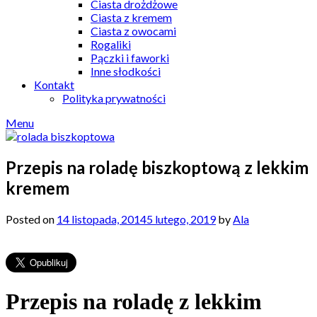
Ciasta drożdżowe
Ciasta z kremem
Ciasta z owocami
Rogaliki
Pączki i faworki
Inne słodkości
Kontakt
Polityka prywatności
Menu
Przepis na roladę biszkoptową z lekkim
kremem
Posted on
14 listopada, 2014
5 lutego, 2019
by
Ala
Przepis na roladę z lekkim