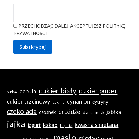
PRZECHODZĄC DALEJ, AKCEPTUJESZ POLITYKĘ
PRYWATNOŚCI
cukier biały
cukier puder
cebula
budyń
cukier trzcinowy
cynamon
cytryny
cukinia
czekolada
drożdże
jabłka
czosnek
dynia
indyk
jajka
kwaśna śmietana
kakao
jogurt
kapusta
masło
migdały
mascarpone
miód