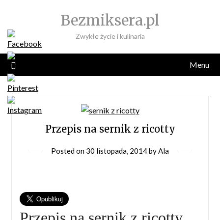
Skip
Bezmiksera.pl
to
content
Zwykłe życie i kulinaria
Menu
Przepis na sernik z ricotty
Posted on
30 listopada, 2014
by
Ala
Przepis na sernik z ricotty