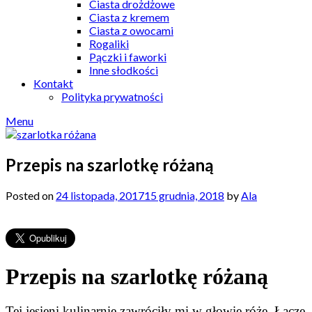
Ciasta drożdżowe
Ciasta z kremem
Ciasta z owocami
Rogaliki
Pączki i faworki
Inne słodkości
Kontakt
Polityka prywatności
Menu
Przepis na szarlotkę różaną
Posted on
24 listopada, 2017
15 grudnia, 2018
by
Ala
Przepis na szarlotkę różaną
Tej jesieni kulinarnie zawróciły mi w głowie róże. Łączę