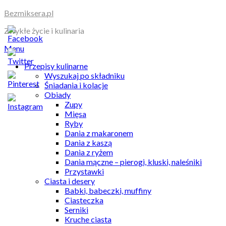
Skip
Bezmiksera.pl
to
Zwykłe życie i kulinaria
content
Menu
Przepisy kulinarne
Wyszukaj po składniku
Śniadania i kolacje
Obiady
Zupy
Mięsa
Ryby
Dania z makaronem
Dania z kaszą
Dania z ryżem
Dania mączne – pierogi, kluski, naleśniki
Przystawki
Ciasta i desery
Babki, babeczki, muffiny
Ciasteczka
Serniki
Kruche ciasta