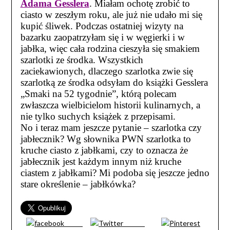
Adama Gesslera
. Miałam ochotę zrobić to
ciasto w zeszłym roku, ale już nie udało mi się
kupić śliwek. Podczas ostatniej wizyty na
bazarku zaopatrzyłam się i w węgierki i w
jabłka, więc cała rodzina cieszyła się smakiem
szarlotki ze środka. Wszystkich
zaciekawionych, dlaczego szarlotka zwie się
szarlotką ze środka odsyłam do książki Gesslera
„Smaki na 52 tygodnie”, którą polecam
zwłaszcza wielbicielom historii kulinarnych, a
nie tylko suchych książek z przepisami.
No i teraz mam jeszcze pytanie – szarlotka czy
jabłecznik? Wg słownika PWN szarlotka to
kruche ciasto z jabłkami, czy to oznacza że
jabłecznik jest każdym innym niż kruche
ciastem z jabłkami? Mi podoba się jeszcze jedno
stare określenie – jabłkówka?
Share
Tweet