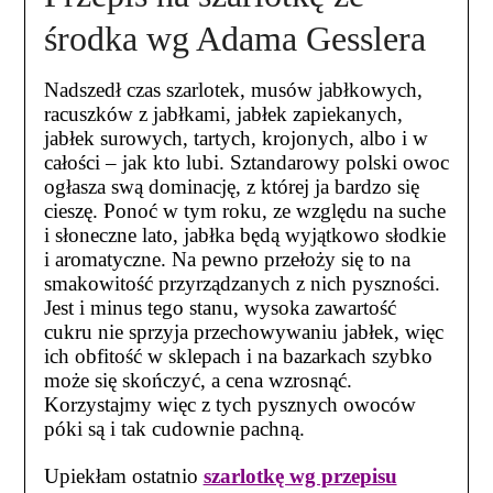
środka wg Adama Gesslera
Nadszedł czas szarlotek, musów jabłkowych,
racuszków z jabłkami, jabłek zapiekanych,
jabłek surowych, tartych, krojonych, albo i w
całości – jak kto lubi. Sztandarowy polski owoc
ogłasza swą dominację, z której ja bardzo się
cieszę. Ponoć w tym roku, ze względu na suche
i słoneczne lato, jabłka będą wyjątkowo słodkie
i aromatyczne. Na pewno przełoży się to na
smakowitość przyrządzanych z nich pyszności.
Jest i minus tego stanu, wysoka zawartość
cukru nie sprzyja przechowywaniu jabłek, więc
ich obfitość w sklepach i na bazarkach szybko
może się skończyć, a cena wzrosnąć.
Korzystajmy więc z tych pysznych owoców
póki są i tak cudownie pachną.
Upiekłam ostatnio
szarlotkę wg przepisu