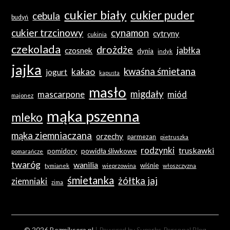
cukier biały
cukier puder
cebula
budyń
cukier trzcinowy
cynamon
cytryny
cukinia
czekolada
drożdże
jabłka
czosnek
dynia
indyk
jajka
kwaśna śmietana
kakao
jogurt
kapusta
masło
migdały
mascarpone
miód
majonez
mąka pszenna
mleko
mąka ziemniaczana
orzechy
parmezan
pietruszka
rodzynki
truskawki
powidła śliwkowe
pomidory
pomarańcze
twaróg
wanilia
wiśnie
tymianek
wieprzowina
włoszczyzna
śmietanka
żółtka jaj
ziemniaki
zima
© 2026 Bezmiksera.pl
| Powered by Superbs
Personal Blog