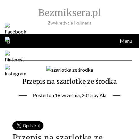
Skip
Bezmiksera.pl
to
content
Zwykłe życie i kulinaria
Menu
Przepis na szarlotkę ze środka
Posted on
18 września, 2015
by
Ala
Przepis na szarlotkę ze