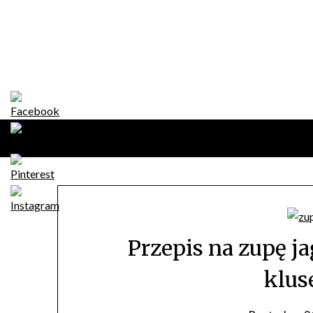
Skip
to
content
Przepis na zupę 
klus