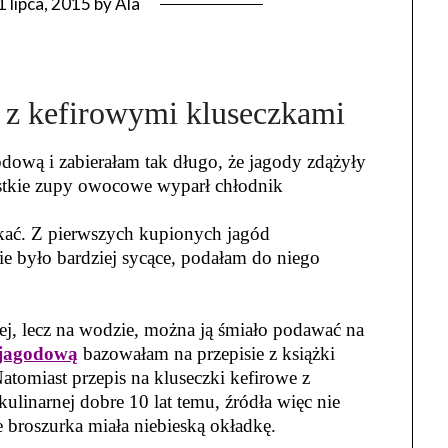
1 lipca, 2015
by
Ala
 z kefirowymi kluseczkami
odową i zabierałam tak długo, że jagody zdążyły
ystkie zupy owocowe wyparł chłodnik
kać. Z pierwszych kupionych jagód
e było bardziej sycące, podałam do niego
wej, lecz na wodzie, można ją śmiało podawać na
 jagodową
bazowałam na przepisie z książki
tomiast przepis na kluseczki kefirowe z
ulinarnej dobre 10 lat temu, źródła więc nie
e broszurka miała niebieską okładkę.