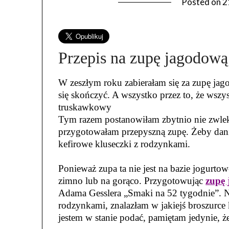
Posted on
2
Przepis na zupę jagodową
W zeszłym roku zabierałam się za zupę jag
się skończyć. A wszystko przez to, że wsz
truskawkowy
Tym razem postanowiłam zbytnio nie zwle
przygotowałam przepyszną zupę. Żeby dani
kefirowe kluseczki z rodzynkami.
Ponieważ zupa ta nie jest na bazie jogurto
zimno lub na gorąco. Przygotowując
zupę
Adama Gesslera „Smaki na 52 tygodnie”. Na
rodzynkami, znalazłam w jakiejś broszurce k
jestem w stanie podać, pamiętam jedynie, ż