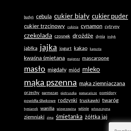
cukier biały
cukier puder
cebula
budyń
cukier trzcinowy
cynamon
cytryny
cukinia
czekolada
drożdże
czosnek
dynia
indyk
jajka
jabłka
kakao
jogurt
kapusta
kwaśna śmietana
mascarpone
majonez
masło
mleko
migdały
miód
mąka pszenna
mąka ziemniaczana
orzechy
pomidory
parmezan
pietruszka
pomarańcze
twaróg
rodzynki
truskawki
powidła śliwkowe
wanilia
wiśnie
tymianek
wieprzowina
włoszczyzna
śmietanka
żółtka jaj
ziemniaki
zima