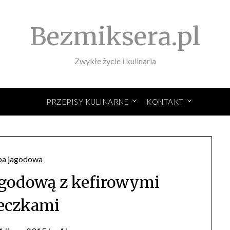
Bezmiksera.pl
Zwykłe życie i kulinaria
PRZEPISY KULINARNE
KONTAKT
jagodową z kefirowymi
eczkami