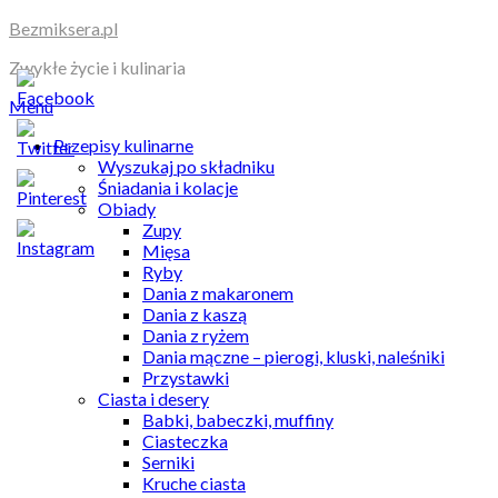
Skip
Bezmiksera.pl
to
Zwykłe życie i kulinaria
content
Menu
Przepisy kulinarne
Wyszukaj po składniku
Śniadania i kolacje
Obiady
Zupy
Mięsa
Ryby
Dania z makaronem
Dania z kaszą
Dania z ryżem
Dania mączne – pierogi, kluski, naleśniki
Przystawki
Ciasta i desery
Babki, babeczki, muffiny
Ciasteczka
Serniki
Kruche ciasta