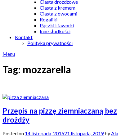
Ciasta drożdżowe
Ciasta z kremem
Ciasta z owocami
Rogaliki
Pączki i faworki
Inne słodkości
Kontakt
Polityka prywatności
Menu
Tag:
mozzarella
Przepis na pizzę ziemniaczaną bez
drożdży
Posted on
14 listopada, 2016
21 listopada, 2019
by
Ala