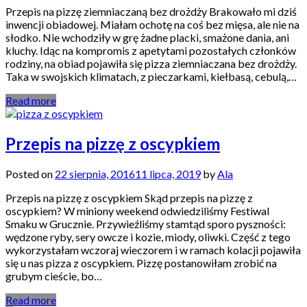
Przepis na pizzę ziemniaczaną bez drożdży Brakowało mi dziś
inwencji obiadowej. Miałam ochotę na coś bez mięsa, ale nie na
słodko. Nie wchodziły w grę żadne placki, smażone dania, ani
kluchy. Idąc na kompromis z apetytami pozostałych członków
rodziny, na obiad pojawiła się pizza ziemniaczana bez drożdży.
Taka w swojskich klimatach, z pieczarkami, kiełbasą, cebulą,…
Read more
Przepis na pizzę z oscypkiem
Posted on
22 sierpnia, 2016
11 lipca, 2019
by
Ala
Przepis na pizzę z oscypkiem Skąd przepis na pizzę z
oscypkiem? W miniony weekend odwiedziliśmy Festiwal
Smaku w Grucznie. Przywieźliśmy stamtąd sporo pyszności:
wędzone ryby, sery owcze i kozie, miody, oliwki. Część z tego
wykorzystałam wczoraj wieczorem i w ramach kolacji pojawiła
się u nas pizza z oscypkiem. Pizzę postanowiłam zrobić na
grubym cieście, bo…
Read more