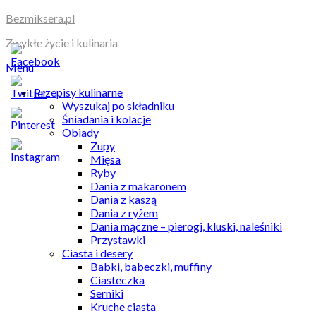
Skip
Bezmiksera.pl
to
Zwykłe życie i kulinaria
content
Menu
Przepisy kulinarne
Wyszukaj po składniku
Śniadania i kolacje
Obiady
Zupy
Mięsa
Ryby
Dania z makaronem
Dania z kaszą
Dania z ryżem
Dania mączne – pierogi, kluski, naleśniki
Przystawki
Ciasta i desery
Babki, babeczki, muffiny
Ciasteczka
Serniki
Kruche ciasta