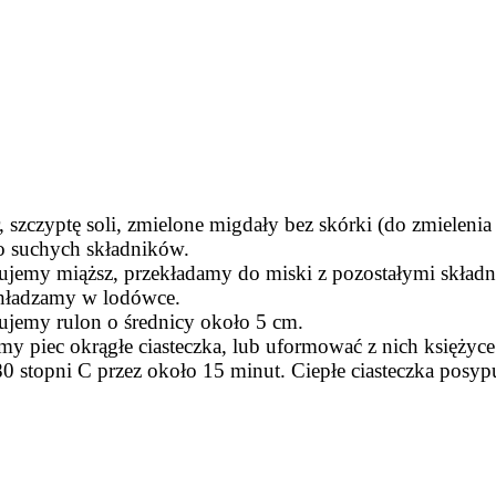
zczyptę soli, zmielone migdały bez skórki (do zmielenia
o suchych składników.
ujemy miąższ, przekładamy do miski z pozostałymi składn
schładzamy w lodówce.
mujemy rulon o średnicy około 5 cm.
y piec okrągłe ciasteczka, lub uformować z nich księżyce
0 stopni C przez około 15 minut. Ciepłe ciasteczka po