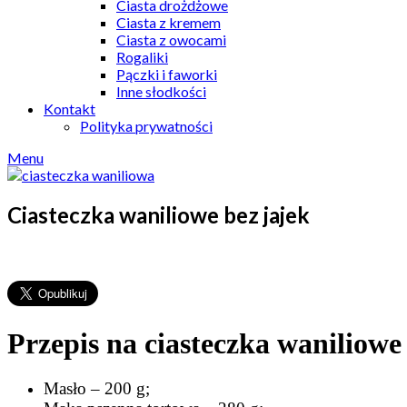
Ciasta drożdżowe
Ciasta z kremem
Ciasta z owocami
Rogaliki
Pączki i faworki
Inne słodkości
Kontakt
Polityka prywatności
Menu
Ciasteczka waniliowe bez jajek
Przepis na ciasteczka waniliowe 
Masło – 200 g;