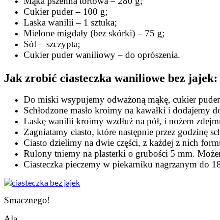
Mąka pszenna tortowa – 280 g;
Cukier puder – 100 g;
Laska wanilii – 1 sztuka;
Mielone migdały (bez skórki) – 75 g;
Sól – szczypta;
Cukier puder waniliowy – do oprószenia.
Jak zrobić ciasteczka waniliowe bez jajek:
Do miski wsypujemy odważoną mąkę, cukier puder, s
Schłodzone masło kroimy na kawałki i dodajemy d
Laskę wanilii kroimy wzdłuż na pół, i nożem zdejm
Zagniatamy ciasto, które następnie przez godzinę 
Ciasto dzielimy na dwie części, z każdej z nich for
Rulony tniemy na plasterki o grubości 5 mm. Możem
Ciasteczka pieczemy w piekarniku nagrzanym do 18
Smacznego!
Ala