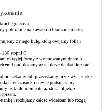
wykonanie:
ruchego ciasta.
my pokrojone na kawałki schłodzone masło,
mujemy z niego kulę, którą owijamy folią i
 180 stopni C.
yłam okrągłej formy z wyjmowanym dnem o
cem i podpiekamy aż nabierze delikatnie złotej
obno siekamy lub przeciskamy przez wyciskarkę.
 dodajemy czosnek i chwilę podsmażamy.
y listki do momentu aż stracą objętość i
pieprzem.
tankę i rozbijamy całość widelcem lub rózgą