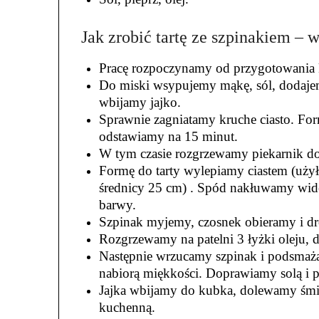
Jak zrobić tartę ze szpinakiem – 
Pracę rozpoczynamy od przygotowania k
Do miski wsypujemy mąkę, sól, dodaje
wbijamy jajko.
Sprawnie zagniatamy kruche ciasto. For
odstawiamy na 15 minut.
W tym czasie rozgrzewamy piekarnik do
Formę do tarty wylepiamy ciastem (uż
średnicy 25 cm) . Spód nakłuwamy widel
barwy.
Szpinak myjemy, czosnek obieramy i dr
Rozgrzewamy na patelni 3 łyżki oleju,
Następnie wrzucamy szpinak i podsmażam
nabiorą miękkości. Doprawiamy solą i 
Jajka wbijamy do kubka, dolewamy śmie
kuchenną.