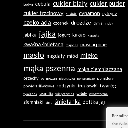
cukier biały
cukier puder
cebula
budyń
cukier trzcinowy
cynamon
cytryny
cukinia
czekolada
drożdże
czosnek
dynia
indyk
jajka
jabłka
kakao
jogurt
kapusta
kwaśna śmietana
mascarpone
majonez
masło
mleko
migdały
miód
mąka pszenna
mąka ziemniaczana
orzechy
pomidory
parmezan
pietruszka
pomarańcze
twaróg
rodzynki
truskawki
powidła śliwkowe
wanilia
wiśnie
tymianek
wieprzowina
włoszczyzna
śmietanka
żółtka jaj
ziemniaki
zima