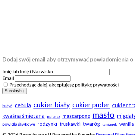
Dodaj swój email aby otrzymywać powiadomienia o 
Imię lub Imię i Nazwisko
Email
Przechodząc dalej, akceptujesz politykę prywatności
cukier biały
cukier puder
cebula
cukier t
budyń
masło
kwaśna śmietana
migdał
mascarpone
majonez
twaróg
rodzynki
truskawki
wanilia
powidła śliwkowe
tymianek
© 2026 Bezmiksera.pl
| Powered by Superbs
Personal Blog the