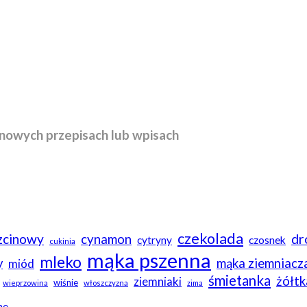
nowych przepisach lub wpisach
czekolada
rzcinowy
dr
cynamon
cytryny
czosnek
cukinia
mąka pszenna
mleko
y
mąka ziemniacz
miód
śmietanka
żółtk
ziemniaki
wiśnie
wieprzowina
włoszczyzna
zima
me