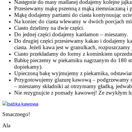
Następnie do masy maślanej dodajemy kolejne jajka
Przesiewamy mąkę pszenną z mąką ziemniaczaną i p
Mąkę dodajemy partiami do ciasta kontynuując ucie
Na koniec do ciasta wlewamy w dwóch porcjach mleko
Ciasto dzielimy na dwie części.
Do jednej części dodajemy kardamon – mieszamy.
Do drugiej części przesiewamy kakao i dodajemy ka
ciasta. Jeżeli kawa jest w granulkach, rozpuszczam
Ciasto przekładamy do formy z kominkiem uprzednio
Babkę pieczemy w piekarniku nagrzanym do 180 stop
dopiekamy).
Upieczoną bakę wyjmujemy z piekarnika, odstawiam
Przygotowujemy glazurę kawową – podgrzewamy mle
– mieszamy składniki aż otrzymamy gładką, jedwa
Nie rezygnujcie z pomady kawowej! Ze zwykłym lukr
Smacznego!
Ala