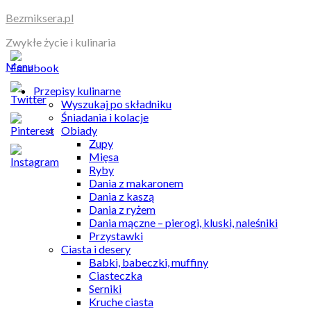
Skip
Bezmiksera.pl
to
Zwykłe życie i kulinaria
content
Menu
Przepisy kulinarne
Wyszukaj po składniku
Śniadania i kolacje
Obiady
Zupy
Mięsa
Ryby
Dania z makaronem
Dania z kaszą
Dania z ryżem
Dania mączne – pierogi, kluski, naleśniki
Przystawki
Ciasta i desery
Babki, babeczki, muffiny
Ciasteczka
Serniki
Kruche ciasta