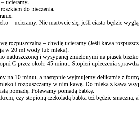
 – ucieramy.
roszkiem do pieczenia.
ranie.
 – ucieramy. Nie martwcie się, jeśli ciasto będzie wygląd
wę rozpuszczalną – chwilę ucieramy (Jeśli kawa rozpuszcz
y ją w 20 ml wody lub mleka).
 natłuszczonej i wysypanej zmielonymi na piasek biszkop
ni C przez około 45 minut. Stopień upieczenia sprawdzamy
y na 10 minut, a następnie wyjmujemy delikatnie z form
ko i rozpuszczamy w nim kawę. Do mleka z kawą wsypuj
bistą pomadę. Polewamy pomadą babkę.
em, czy stopioną czekoladą babka też będzie smaczna, al