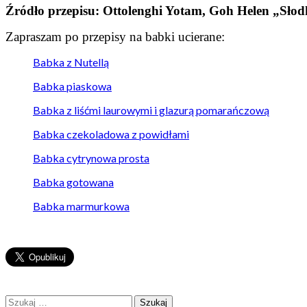
Źródło przepisu: Ottolenghi Yotam, Goh Helen „Sło
Zapraszam po przepisy na babki ucierane:
Babka z Nutellą
Babka piaskowa
Babka z liśćmi laurowymi i glazurą pomarańczową
Babka czekoladowa z powidłami
Babka cytrynowa prosta
Babka gotowana
Babka marmurkowa
Szukaj: