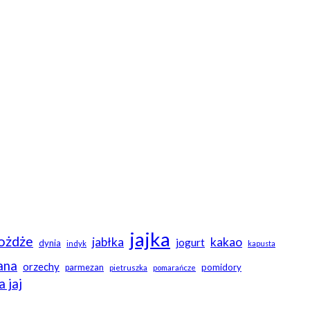
jajka
ożdże
jabłka
kakao
jogurt
dynia
indyk
kapusta
ana
orzechy
pomidory
parmezan
pietruszka
pomarańcze
a jaj