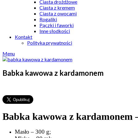
Ciasta drożdżowe
Ciasta z kremem
Ciasta z owocami
Rogaliki
Pączki i faworki
Inne słodkości
Kontakt
Polityka prywatności
Menu
Babka kawowa z kardamonem
Babka kawowa z kardamonem – 
Masło – 300 g;