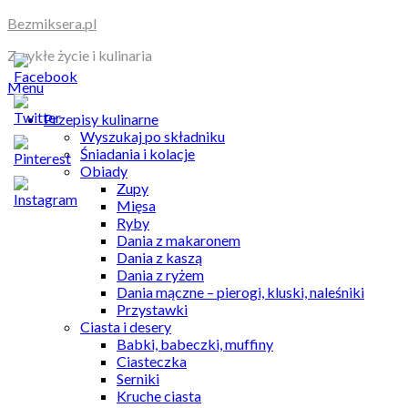
Skip
Bezmiksera.pl
to
Zwykłe życie i kulinaria
content
Menu
Przepisy kulinarne
Wyszukaj po składniku
Śniadania i kolacje
Obiady
Zupy
Mięsa
Ryby
Dania z makaronem
Dania z kaszą
Dania z ryżem
Dania mączne – pierogi, kluski, naleśniki
Przystawki
Ciasta i desery
Babki, babeczki, muffiny
Ciasteczka
Serniki
Kruche ciasta