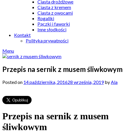
Ciasta drożdżowe
Ciasta z kremem
Ciasta z owocami
Rogaliki
Pączki i faworki
Inne słodkości
Kontakt
Polityka prywatności
Menu
Przepis na sernik z musem śliwkowym
Posted on
14 października, 2016
28 września, 2019
by
Ala
Przepis na sernik z musem
śliwkowym