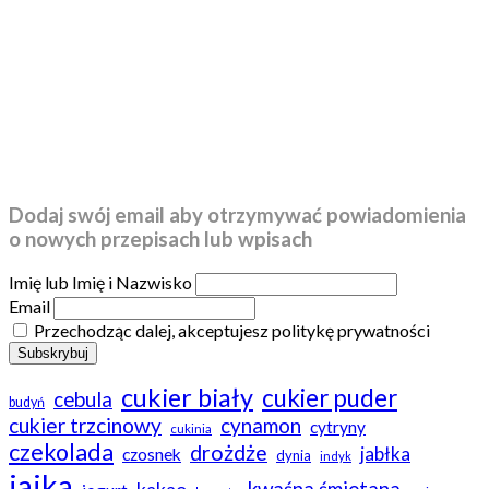
Dodaj swój email aby otrzymywać powiadomienia
o nowych przepisach lub wpisach
Imię lub Imię i Nazwisko
Email
Przechodząc dalej, akceptujesz politykę prywatności
cukier biały
cukier puder
cebula
budyń
cukier trzcinowy
cynamon
cytryny
cukinia
czekolada
drożdże
jabłka
czosnek
dynia
indyk
jajka
kwaśna śmietana