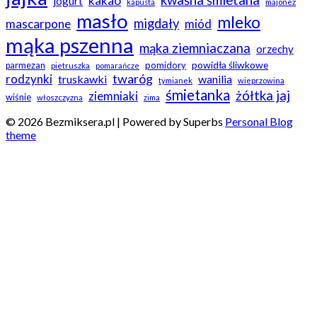
kakao
jogurt
kapusta
majonez
masło
mleko
migdały
mascarpone
miód
mąka pszenna
mąka ziemniaczana
orzechy
powidła śliwkowe
pomidory
parmezan
pietruszka
pomarańcze
twaróg
rodzynki
truskawki
wanilia
tymianek
wieprzowina
śmietanka
żółtka jaj
ziemniaki
wiśnie
włoszczyzna
zima
© 2026 Bezmiksera.pl
| Powered by Superbs
Personal Blog
theme