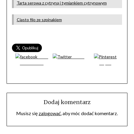
Tarta serowa z cytryną i tymiankiem cytrynowym
Ciasto filo ze szpinakiem
Share
Tweet
on Facebook
Zapisz
Dodaj komentarz
Musisz się
zalogować
, aby móc dodać komentarz.