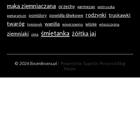
mąka ziemniaczana
orzechy
parmezan
pietruszka
rodzynki
truskawki
powidła śliwkowe
pomidory
pomarańcze
twaróg
wanilia
wiśnie
tymianek
wieprzowina
włoszczyzna
śmietanka
żółtka jaj
ziemniaki
zima
© 2026 Bezmiksera.pl
| Powered by Superbs
Personal Blog
theme