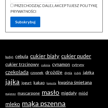
PRZECHODZĄC DALEJ, AKCEPTUJESZ POLITYKĘ
PRYWATNOŚCI
cukier biały
cukier puder
cebula
budyń
cukier trzcinowy
cynamon
cytryny
cukinia
czekolada
drożdże
jabłka
czosnek
dynia
indyk
jajka
kwaśna śmietana
kakao
jogurt
kapusta
masło
migdały
mascarpone
miód
majonez
mąka pszenna
mleko