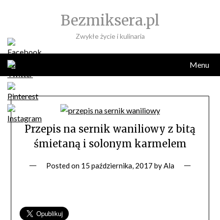
Skip
Bezmiksera.pl
to
content
Zwykłe życie i kulinaria
Menu
Przepis na sernik waniliowy z bitą
śmietaną i solonym karmelem
Posted on
15 października, 2017
by
Ala