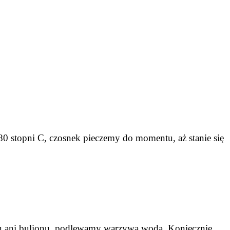
 stopni C, czosnek pieczemy do momentu, aż stanie się
u ani bulionu, podlewamy warzywa wodą. Koniecznie