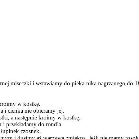
ej miseczki i wstawiamy do piekarnika nagrzanego do 180
 kroimy w kostkę.
a i cienka nie obieramy jej.
tki, a następnie kroimy w kostkę.
 i przekładamy do rondla.
 łupinek czosnek.
nym i dusimy aż warzywa zmiękną. Jeśli nie mamy rosoł