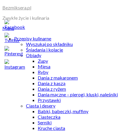
Skip
Bezmiksera.pl
to
Zwykłe życie i kulinaria
content
Menu
Przepisy kulinarne
Wyszukaj po składniku
Śniadania i kolacje
Obiady
Zupy
Mięsa
Ryby
Dania z makaronem
Dania z kaszą
Dania z ryżem
Dania mączne – pierogi, kluski, naleśniki
Przystawki
Ciasta i desery
Babki, babeczki, muffiny
Ciasteczka
Serniki
Kruche ciasta