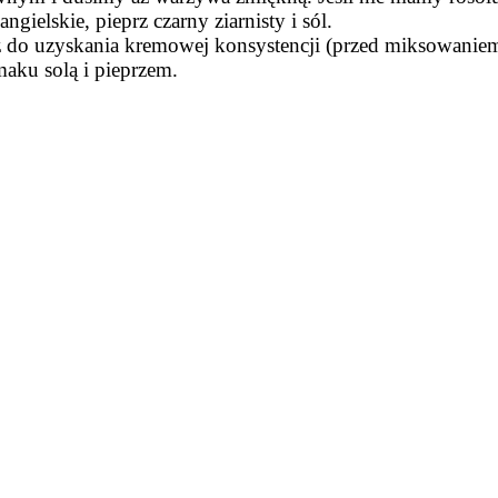
gielskie, pieprz czarny ziarnisty i sól.
 do uzyskania kremowej konsystencji (przed miksowaniem w
maku solą i pieprzem.