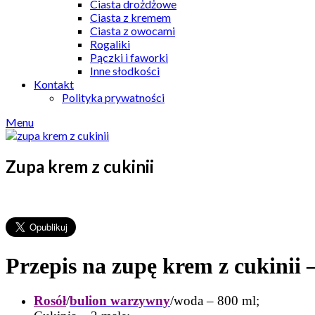
Ciasta drożdżowe
Ciasta z kremem
Ciasta z owocami
Rogaliki
Pączki i faworki
Inne słodkości
Kontakt
Polityka prywatności
Menu
Zupa krem z cukinii
Przepis na zupę krem z cukinii –
Rosół
/
bulion warzywny
/woda – 800 ml;