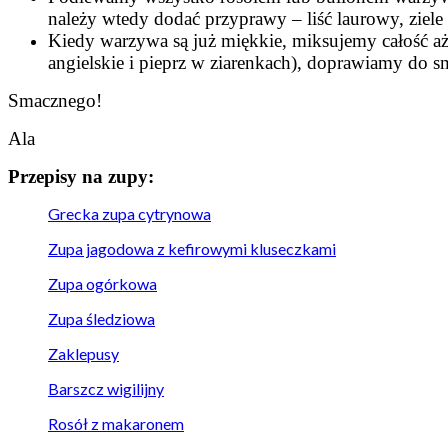
należy wtedy dodać przyprawy – liść laurowy, ziele an
Kiedy warzywa są już miękkie, miksujemy całość aż
angielskie i pieprz w ziarenkach), doprawiamy do s
Smacznego!
Ala
Przepisy na zupy:
Grecka zupa cytrynowa
Zupa jagodowa z kefirowymi kluseczkami
Zupa ogórkowa
Zupa śledziowa
Zaklepusy
Barszcz wigilijny
Rosół z makaronem