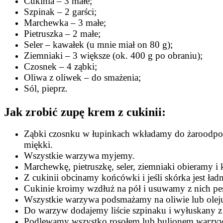
Cukinia – 3 małe;
Szpinak – 2 garści;
Marchewka – 3 małe;
Pietruszka – 2 małe;
Seler – kawałek (u mnie miał on 80 g);
Ziemniaki – 3 większe (ok. 400 g po obraniu);
Czosnek – 4 ząbki;
Oliwa z oliwek – do smażenia;
Sól, pieprz.
Jak zrobić zupę krem z cukinii:
Ząbki czosnku w łupinkach wkładamy do żaroodporn
miękki.
Wszystkie warzywa myjemy.
Marchewkę, pietruszkę, seler, ziemniaki obieramy i
Z cukinii obcinamy końcówki i jeśli skórka jest ładn
Cukinie kroimy wzdłuż na pół i usuwamy z nich pes
Wszystkie warzywa podsmażamy na oliwie lub oleju
Do warzyw dodajemy liście szpinaku i wyłuskany z
Podlewamy wszystko rosołem lub bulionem warzyw