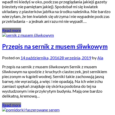
wpadł mi kiedyś w oko, podczas przeglądania jakiejś gazety
(niestety nie pamiętam jakiej). Spodobał mi się kwiatek
układany z plasterków jabłka na środku naleśnika. Nie bardzo
wierzyłam, że ten kwiatek się utrzyma i nie wypadnie podczas
przekładania – a jednak ani razu mi nie wypadł….
Read more
Przepis na sernik z musem śliwkowym
Posted on
14 października, 2016
28 września, 2019
by
Ala
Przepis na sernik z musem śliwkowym Sernik z musem
śliwkowym na spodzie z kruchych ciasteczek, jest sernikiem
pieczonym w kąpieli wodnej. Serniki takie zachowują jasną
barwę, nie wyrastają, a więc i nie opadają. Na ich wierzchu
zamiast spękań znajduje się skórka podobna do tej na
wystudzonym i nie przykrytym budyniu. Mają one bardzo
delikatną, kremową…
Read more