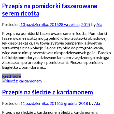
Przepis na pomidorki faszerowane
serem ricotta
Posted on
13 października, 2016
28 września, 2019
by
Ala
Przepis na pomidorki faszerowane serem ricotta: Pomidorki
faszerowane ricottą mogą pełnić rolę przystawki obiadowej,
lekkiej przekąski, a w towarzystwie pumpernikla świetnie
sprawdzą się na kolację. Są one szybkie do przygotowania,
więc warto nimi poczęstować niespodziewanych gości. Bardzo
też lubię pomidory nadziewane farszem z wędzonego pstrąga
Zapraszam po przepisy z pomidorami: Pieczone pomidory
Bagietka z pomidorami…
Read more
Przepis na śledzie z kardamonem
Posted on
11 października, 2016
15 grudnia, 2018
by
Ala
Przepis na śledzie z kardamonem Śledź z kardamonem,