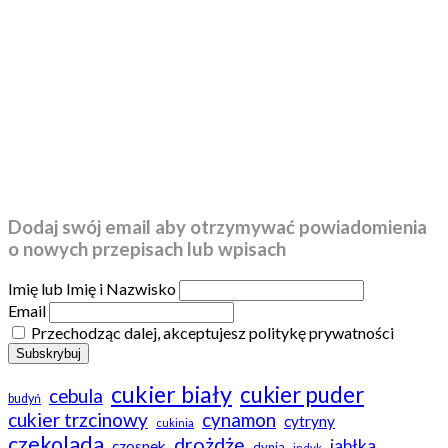
Dodaj swój email aby otrzymywać powiadomienia
o nowych przepisach lub wpisach
Imię lub Imię i Nazwisko
Email
Przechodząc dalej, akceptujesz politykę prywatności
cukier biały
cukier puder
cebula
budyń
cukier trzcinowy
cynamon
cytryny
cukinia
czekolada
drożdże
jabłka
czosnek
dynia
indyk