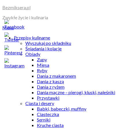
Skip
Bezmiksera.pl
to
Zwykłe życie i kulinaria
content
Menu
Przepisy kulinarne
Wyszukaj po składniku
Śniadania i kolacje
Obiady
Zupy
Mięsa
Ryby
Dania z makaronem
Dania z kaszą
Dania z ryżem
Dania mączne – pierogi, kluski, naleśniki
Przystawki
Ciasta i desery
Babki, babeczki, muffiny
Ciasteczka
Serniki
Kruche ciasta