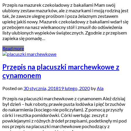
Przepis na mazurek czekoladowy z bakaliami Mam swój
ulubiony zestaw mazurków, ale z mazurkami i moją rodziną jest
tak, że zawsze ulegnę prośbom i poza żelaznym zestawem
upiekę jakiś nowy. Mazurek czekoladowy z bakaliami wdarł się
przebojem na nasz wielkanocny stół i zmusił do odświeżenia
listy ulubionych wypieków świątecznych. Zgodnie z przepisem
zapieka się pomadę…
Read more
Przepis na placuszki marchewkowe z
cynamonem
Posted on
30 stycznia, 2018
19 lutego, 2020
by
Ala
Przepis na placuszki marchewkowe z cynamonem Ależ dzisiaj
był dzień – huk roboty, prawie pusta lodówka i pięć brzuchów
do nakarmienia (kociego nie policzyłam). Z pomocą przyszły
córki i resztka pomidorówki. Córki wertując zeszyt z
powklejanymi z różnych źródeł przepisami, podetknęły mi pod
nos przepis na placuszki marchewkowe pochodzący z