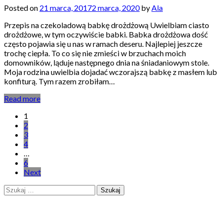
Posted on
21 marca, 2017
2 marca, 2020
by
Ala
Przepis na czekoladową babkę drożdżową Uwielbiam ciasto
drożdżowe, w tym oczywiście babki. Babka drożdżowa dość
często pojawia się u nas w ramach deseru. Najlepiej jeszcze
trochę ciepła. To co się nie zmieści w brzuchach moich
domowników, ląduje następnego dnia na śniadaniowym stole.
Moja rodzina uwielbia dojadać wczorajszą babkę z masłem lub
konfiturą. Tym razem zrobiłam…
Read more
Stronicowanie
1
2
wpisów
3
4
…
6
Next
Szukaj: