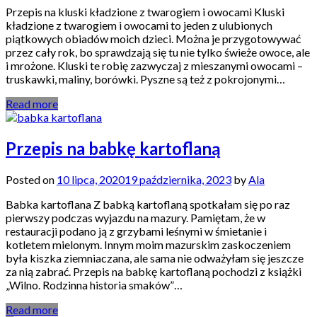
Przepis na kluski kładzione z twarogiem i owocami Kluski
kładzione z twarogiem i owocami to jeden z ulubionych
piątkowych obiadów moich dzieci. Można je przygotowywać
przez cały rok, bo sprawdzają się tu nie tylko świeże owoce, ale
i mrożone. Kluski te robię zazwyczaj z mieszanymi owocami –
truskawki, maliny, borówki. Pyszne są też z pokrojonymi…
Read more
Przepis na babkę kartoflaną
Posted on
10 lipca, 2020
19 października, 2023
by
Ala
Babka kartoflana Z babką kartoflaną spotkałam się po raz
pierwszy podczas wyjazdu na mazury. Pamiętam, że w
restauracji podano ją z grzybami leśnymi w śmietanie i
kotletem mielonym. Innym moim mazurskim zaskoczeniem
była kiszka ziemniaczana, ale sama nie odważyłam się jeszcze
za nią zabrać. Przepis na babkę kartoflaną pochodzi z książki
„Wilno. Rodzinna historia smaków”…
Read more