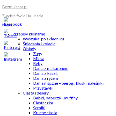
Skip
Bezmiksera.pl
to
Zwykłe życie i kulinaria
content
Menu
Przepisy kulinarne
Wyszukaj po składniku
Śniadania i kolacje
Obiady
Zupy
Mięsa
Ryby
Dania z makaronem
Dania z kaszą
Dania z ryżem
Dania mączne – pierogi, kluski, naleśniki
Przystawki
Ciasta i desery
Babki, babeczki, muffiny
Ciasteczka
Serniki
Kruche ciasta