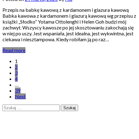
Przepis na babkę kawową z kardamonem i glazura kawową
Babka kawowa z kardamonem i glazurą kawową wg przepisu z
książki „Słodko” Yotama Ottolenghi i Helen Goh budzi mój
zachwyt. Wszyscy kawosze po jej skosztowaniu zakochają się
w niej po uszy. Jest wspaniała, jest idealna, jest wykwintna, jest
ciekawa i niesztampowa. Kiedy robiłam ją po raz…
Read more
Stronicowanie
1
2
wpisów
3
4
…
39
Next
Szukaj: