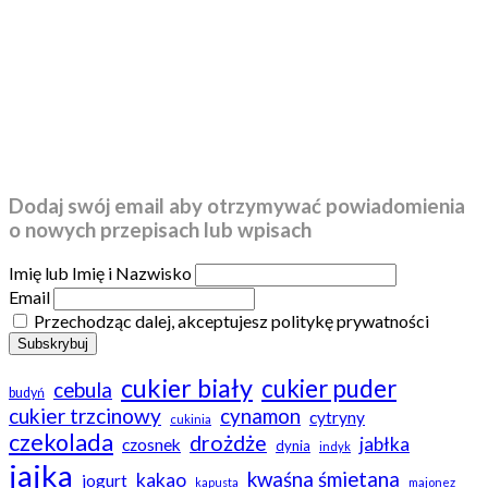
Dodaj swój email aby otrzymywać powiadomienia
o nowych przepisach lub wpisach
Imię lub Imię i Nazwisko
Email
Przechodząc dalej, akceptujesz politykę prywatności
cukier biały
cukier puder
cebula
budyń
cukier trzcinowy
cynamon
cytryny
cukinia
czekolada
drożdże
jabłka
czosnek
dynia
indyk
jajka
kwaśna śmietana
kakao
jogurt
kapusta
majonez