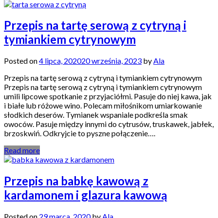
Przepis na tartę serową z cytryną i
tymiankiem cytrynowym
Posted on
4 lipca, 2020
20 września, 2023
by
Ala
Przepis na tartę serową z cytryną i tymiankiem cytrynowym
Przepis na tartę serową z cytryną i tymiankiem cytrynowym
umili lipcowe spotkanie z przyjaciółmi. Pasuje do niej kawa, jak
i białe lub różowe wino. Polecam miłośnikom umiarkowanie
słodkich deserów. Tymianek wspaniale podkreśla smak
owoców. Pasuje między innymi do cytrusów, truskawek, jabłek,
brzoskwiń. Odkryjcie to pyszne połączenie….
Read more
Przepis na babkę kawową z
kardamonem i glazura kawową
Posted on
29 marca, 2020
by
Ala