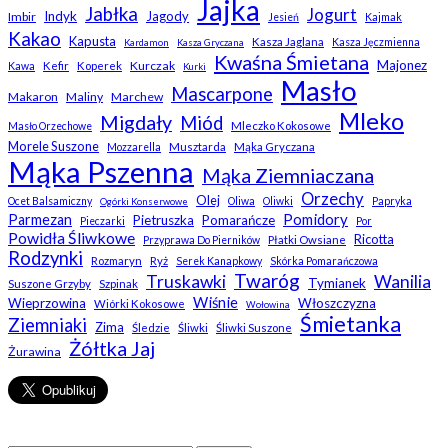
Jajka
Jabłka
Jogurt
Indyk
Jagody
Imbir
Jesień
Kajmak
Kakao
Kapusta
Kasza Jaglana
Kasza Jęczmienna
Kardamon
Kasza Gryczana
Kwaśna Śmietana
Majonez
Kurczak
Kefir
Koperek
Kawa
Kurki
Masło
Mascarpone
Makaron
Maliny
Marchew
Mleko
Migdały
Miód
Mleczko Kokosowe
Masło Orzechowe
Morele Suszone
Musztarda
Mąka Gryczana
Mozzarella
Mąka Pszenna
Mąka Ziemniaczana
Orzechy
Olej
Ocet Balsamiczny
Oliwa
Oliwki
Papryka
Ogórki Konserwowe
Pomidory
Parmezan
Pietruszka
Pomarańcze
Pieczarki
Por
Powidła Śliwkowe
Ricotta
Płatki Owsiane
Przyprawa Do Pierników
Rodzynki
Rozmaryn
Ryż
Serek Kanapkowy
Skórka Pomarańczowa
Twaróg
Truskawki
Wanilia
Tymianek
Suszone Grzyby
Szpinak
Wiśnie
Wieprzowina
Włoszczyzna
Wiórki Kokosowe
Wołowina
Śmietanka
Ziemniaki
Zima
Śledzie
Śliwki
Śliwki Suszone
Żółtka Jaj
Żurawina