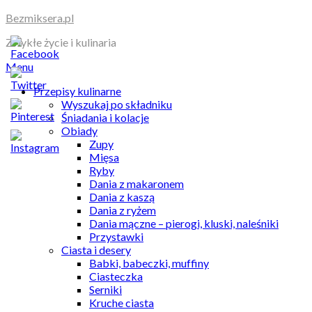
Skip
Bezmiksera.pl
to
Zwykłe życie i kulinaria
content
Menu
Przepisy kulinarne
Wyszukaj po składniku
Śniadania i kolacje
Obiady
Zupy
Mięsa
Ryby
Dania z makaronem
Dania z kaszą
Dania z ryżem
Dania mączne – pierogi, kluski, naleśniki
Przystawki
Ciasta i desery
Babki, babeczki, muffiny
Ciasteczka
Serniki
Kruche ciasta