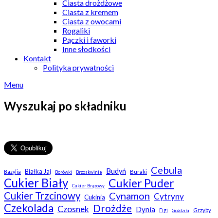
Ciasta drożdżowe
Ciasta z kremem
Ciasta z owocami
Rogaliki
Pączki i faworki
Inne słodkości
Kontakt
Polityka prywatności
Menu
Wyszukaj po składniku
Cebula
Budyń
Białka Jaj
Buraki
Bazylia
Borówki
Brzoskwinie
Cukier Biały
Cukier Puder
Cukier Brązowy
Cukier Trzcinowy
Cynamon
Cytryny
Cukinia
Czekolada
Drożdże
Czosnek
Dynia
Grzyby
Figi
Goździki