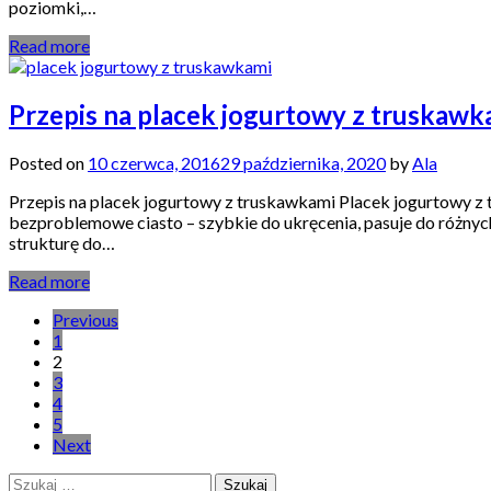
poziomki,…
Read more
Przepis na placek jogurtowy z truskawk
Posted on
10 czerwca, 2016
29 października, 2020
by
Ala
Przepis na placek jogurtowy z truskawkami Placek jogurtowy z 
bezproblemowe ciasto – szybkie do ukręcenia, pasuje do różnyc
strukturę do…
Read more
Stronicowanie
Previous
1
wpisów
2
3
4
5
Next
Szukaj: