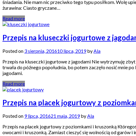
śniadania. Nie mam nic przeciwko tego typu posiłkom. Wolę up
żurawina: Ciasto gryczane…
Read more
Przepis na kluseczki jogurtowe z jagoda
Posted on
3 sierpnia, 2016
10 lipca, 2019
by
Ala
Przepis na kluseczki jogurtowe z jagodami Nie wytrzymuję zbyt
trwała do późnego popołudnia, bo potem zaczęło nosić mnie po 
jagodami.
Read more
Przepis na placek jogurtowy z poziomka
Posted on
9 lipca, 2016
21 maja, 2019
by
Ala
Przepis na placek jogurtowy z poziomkami i kruszonką Którego
owocami i kruszonką. Zamiast cieszyć się wolnością od garów i