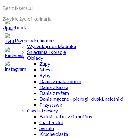
Skip
Bezmiksera.pl
to
Zwykłe życie i kulinaria
content
Menu
Przepisy kulinarne
Wyszukaj po składniku
Śniadania i kolacje
Obiady
Zupy
Mięsa
Ryby
Dania z makaronem
Dania z kaszą
Dania z ryżem
Dania mączne – pierogi, kluski, naleśniki
Przystawki
Ciasta i desery
Babki, babeczki, muffiny
Ciasteczka
Serniki
Kruche ciasta