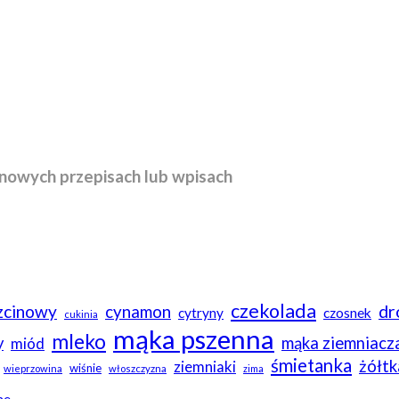
nowych przepisach lub wpisach
czekolada
rzcinowy
dr
cynamon
cytryny
czosnek
cukinia
mąka pszenna
mleko
y
mąka ziemniacz
miód
śmietanka
żółtk
ziemniaki
wiśnie
wieprzowina
włoszczyzna
zima
me