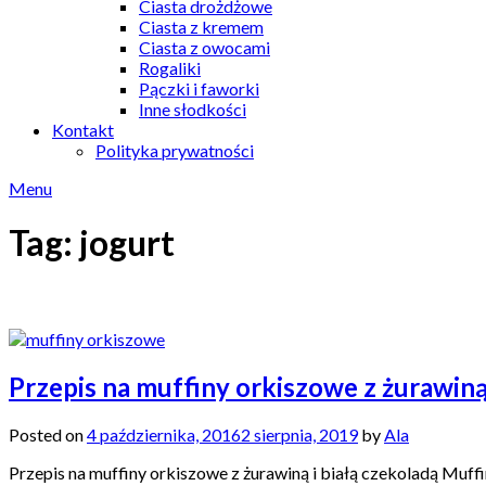
Ciasta drożdżowe
Ciasta z kremem
Ciasta z owocami
Rogaliki
Pączki i faworki
Inne słodkości
Kontakt
Polityka prywatności
Menu
Tag:
jogurt
Przepis na muffiny orkiszowe z żurawiną 
Posted on
4 października, 2016
2 sierpnia, 2019
by
Ala
Przepis na muffiny orkiszowe z żurawiną i białą czekoladą Muffi