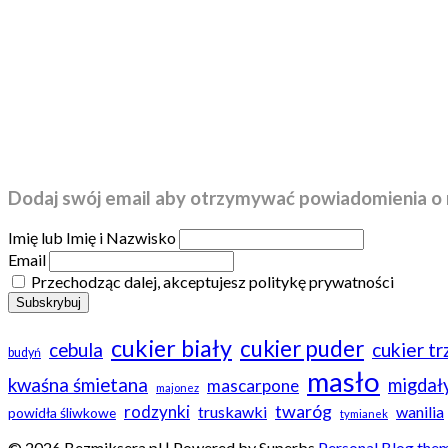
Dodaj swój email aby otrzymywać powiadomienia o 
Imię lub Imię i Nazwisko
Email
Przechodząc dalej, akceptujesz politykę prywatności
cukier biały
cukier puder
cebula
cukier t
budyń
masło
kwaśna śmietana
migdał
mascarpone
majonez
twaróg
rodzynki
truskawki
wanilia
powidła śliwkowe
tymianek
© 2026 Bezmiksera.pl
| Powered by Superbs
Personal Blog the