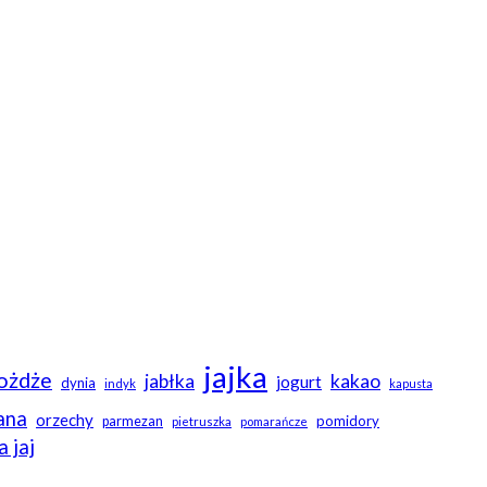
jajka
ożdże
jabłka
kakao
jogurt
dynia
indyk
kapusta
ana
orzechy
pomidory
parmezan
pietruszka
pomarańcze
a jaj