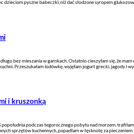
iec dzieciom pyszne babeczki, niż dać słodzone syropem glukozo
mi
 długo bez mieszania w garnkach. Ostatnio cieszyłam się, że mam
kuchni. Przeszukałam lodówkę, wyjęłam jogurt grecki, jagody i 
mi i kruszonką
ś popołudnia podczas tegorocznego pobytu nad morzem, trafiłam 
 innych sprzętów kuchennych, popadłam w tęsknotę za pieczeniem.