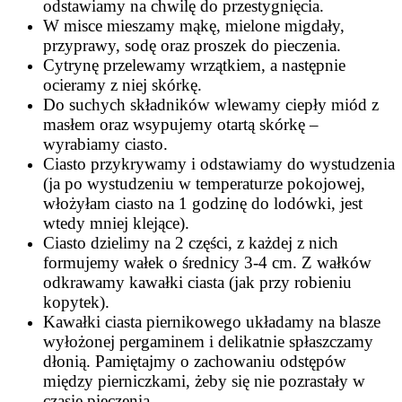
odstawiamy na chwilę do przestygnięcia.
W misce mieszamy mąkę, mielone migdały,
przyprawy, sodę oraz proszek do pieczenia.
Cytrynę przelewamy wrzątkiem, a następnie
ocieramy z niej skórkę.
Do suchych składników wlewamy ciepły miód z
masłem oraz wsypujemy otartą skórkę –
wyrabiamy ciasto.
Ciasto przykrywamy i odstawiamy do wystudzenia
(ja po wystudzeniu w temperaturze pokojowej,
włożyłam ciasto na 1 godzinę do lodówki, jest
wtedy mniej klejące).
Ciasto dzielimy na 2 części, z każdej z nich
formujemy wałek o średnicy 3-4 cm. Z wałków
odkrawamy kawałki ciasta (jak przy robieniu
kopytek).
Kawałki ciasta piernikowego układamy na blasze
wyłożonej pergaminem i delikatnie spłaszczamy
dłonią. Pamiętajmy o zachowaniu odstępów
między pierniczkami, żeby się nie pozrastały w
czasie pieczenia.