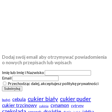
Dodaj swój email aby otrzymywać powiadomienia
o nowych przepisach lub wpisach
Imię lub Imię i Nazwisko
Email
Przechodząc dalej, akceptujesz politykę prywatności
cukier biały
cukier puder
cebula
budyń
cukier trzcinowy
cynamon
cytryny
cukinia
czekolada
drożdże
jabłka
czosnek