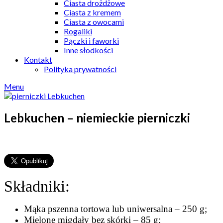
Ciasta drożdżowe
Ciasta z kremem
Ciasta z owocami
Rogaliki
Pączki i faworki
Inne słodkości
Kontakt
Polityka prywatności
Menu
Lebkuchen – niemieckie pierniczki
Składniki:
Mąka pszenna tortowa lub uniwersalna – 250 g;
Mielone migdały bez skórki – 85 g;