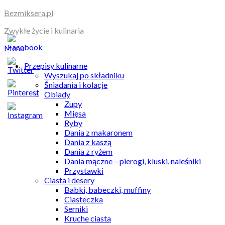
Skip
Bezmiksera.pl
to
Zwykłe życie i kulinaria
content
Menu
Przepisy kulinarne
Wyszukaj po składniku
Śniadania i kolacje
Obiady
Zupy
Mięsa
Ryby
Dania z makaronem
Dania z kaszą
Dania z ryżem
Dania mączne – pierogi, kluski, naleśniki
Przystawki
Ciasta i desery
Babki, babeczki, muffiny
Ciasteczka
Serniki
Kruche ciasta