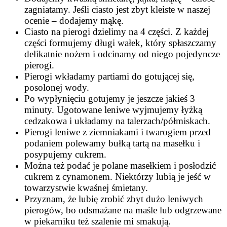
zagniatamy. Jeśli ciasto jest zbyt kleiste w naszej
ocenie – dodajemy mąkę.
Ciasto na pierogi dzielimy na 4 części. Z każdej
części formujemy długi wałek, który spłaszczamy
delikatnie nożem i odcinamy od niego pojedyncze
pierogi.
Pierogi wkładamy partiami do gotującej się,
posolonej wody.
Po wypłynięciu gotujemy je jeszcze jakieś 3
minuty. Ugotowane leniwe wyjmujemy łyżką
cedzakowa i układamy na talerzach/półmiskach.
Pierogi leniwe z ziemniakami i twarogiem przed
podaniem polewamy bułką tartą na masełku i
posypujemy cukrem.
Można też podać je polane masełkiem i posłodzić
cukrem z cynamonem. Niektórzy lubią je jeść w
towarzystwie kwaśnej śmietany.
Przyznam, że lubię zrobić zbyt dużo leniwych
pierogów, bo odsmażane na maśle lub odgrzewane
w piekarniku też szalenie mi smakują.