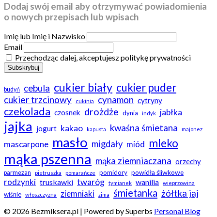
Dodaj swój email aby otrzymywać powiadomienia
o nowych przepisach lub wpisach
Imię lub Imię i Nazwisko
Email
Przechodząc dalej, akceptujesz politykę prywatności
cukier biały
cukier puder
cebula
budyń
cukier trzcinowy
cynamon
cytryny
cukinia
czekolada
drożdże
jabłka
czosnek
dynia
indyk
jajka
kwaśna śmietana
kakao
jogurt
kapusta
majonez
masło
mleko
migdały
mascarpone
miód
mąka pszenna
mąka ziemniaczana
orzechy
powidła śliwkowe
pomidory
parmezan
pietruszka
pomarańcze
twaróg
rodzynki
truskawki
wanilia
tymianek
wieprzowina
śmietanka
żółtka jaj
ziemniaki
wiśnie
włoszczyzna
zima
© 2026 Bezmiksera.pl
| Powered by Superbs
Personal Blog