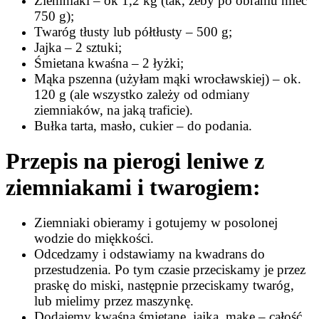
Ziemniaki – ok 1,2 kg (tak, żeby po obraniu mieć
750 g);
Twaróg tłusty lub półtłusty – 500 g;
Jajka – 2 sztuki;
Śmietana kwaśna – 2 łyżki;
Mąka pszenna (użyłam mąki wrocławskiej) – ok.
120 g (ale wszystko zależy od odmiany
ziemniaków, na jaką traficie).
Bułka tarta, masło, cukier – do podania.
Przepis na pierogi leniwe z
ziemniakami i twarogiem:
Ziemniaki obieramy i gotujemy w posolonej
wodzie do miękkości.
Odcedzamy i odstawiamy na kwadrans do
przestudzenia. Po tym czasie przeciskamy je przez
praskę do miski, następnie przeciskamy twaróg,
lub mielimy przez maszynkę.
Dodajemy kwaśną śmietanę, jajka, mąkę – całość