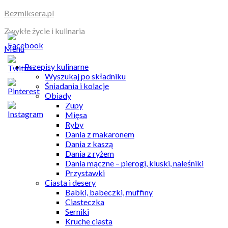
Skip
Bezmiksera.pl
to
Zwykłe życie i kulinaria
content
Menu
Przepisy kulinarne
Wyszukaj po składniku
Śniadania i kolacje
Obiady
Zupy
Mięsa
Ryby
Dania z makaronem
Dania z kaszą
Dania z ryżem
Dania mączne – pierogi, kluski, naleśniki
Przystawki
Ciasta i desery
Babki, babeczki, muffiny
Ciasteczka
Serniki
Kruche ciasta