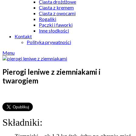
Ciasta drożdżowe
Ciasta z kremem
Ciasta z owocami
Rogaliki
Pączki i faworki
Inne słodkości
Kontakt
Polityka prywatności
Menu
Pierogi leniwe z ziemniakami i
twarogiem
Składniki: