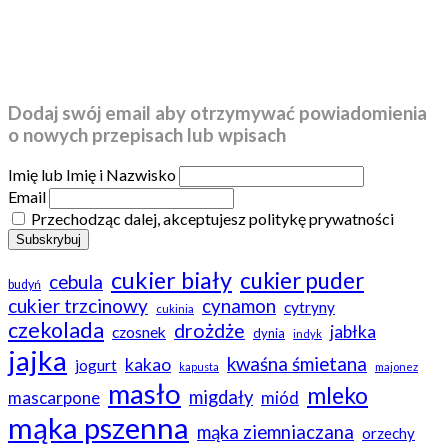
Dodaj swój email aby otrzymywać powiadomienia
o nowych przepisach lub wpisach
Imię lub Imię i Nazwisko
Email
Przechodząc dalej, akceptujesz politykę prywatności
cukier biały
cukier puder
cebula
budyń
cukier trzcinowy
cynamon
cytryny
cukinia
czekolada
drożdże
jabłka
czosnek
dynia
indyk
jajka
kwaśna śmietana
kakao
jogurt
kapusta
majonez
masło
mleko
migdały
mascarpone
miód
mąka pszenna
mąka ziemniaczana
orzechy