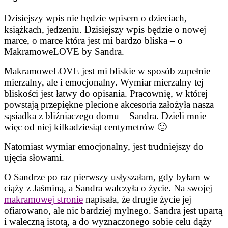
Dzisiejszy wpis nie będzie wpisem o dzieciach,
książkach, jedzeniu. Dzisiejszy wpis będzie o nowej
marce, o marce która jest mi bardzo bliska – o
MakramoweLOVE by Sandra.
MakramoweLOVE jest mi bliskie w sposób zupełnie
mierzalny, ale i emocjonalny. Wymiar mierzalny tej
bliskości jest łatwy do opisania. Pracownię, w której
powstają przepiękne plecione akcesoria założyła nasza
sąsiadka z bliźniaczego domu – Sandra. Dzieli mnie
więc od niej kilkadziesiąt centymetrów 🙂
Natomiast wymiar emocjonalny, jest trudniejszy do
ujęcia słowami.
O Sandrze po raz pierwszy usłyszałam, gdy byłam w
ciąży z Jaśminą, a Sandra walczyła o życie. Na swojej
makramowej stronie
napisała, że drugie życie jej
ofiarowano, ale nic bardziej mylnego. Sandra jest upartą
i waleczną istotą, a do wyznaczonego sobie celu dąży