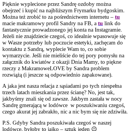
Pięknie wyplecione przez Sandrę ozdoby można
obejrzeć i kupić na najbliższym Frymarku bydgoskim.
Można też zrobić to za pośrednictwem internetu –
tu
macie makramowy profil Sandry na FB, a
tu
link do
fantastycznie prowadzonego jej konta na Instagramie.
Jeżeli nie znajdziecie czegoś, co idealnie wpasowuje się
w Wasze potrzeby lub poczucie estetyki, zachęcam do
kontaktu z Sandrą, wyplecie Wam to, co sobie
wymarzycie. Jeśli nie mieliście do tej pory pomysłu na
załącznik do kwiatów z okazji Dnia Mamy, to piękne
rzeczy z MakramoweLOVE by Sandra problem
rozwiążą (i jeszcze są odpowiednio zapakowane).
A jaka jest nasza relacja z sąsiadami po tych niespełna
trzech latach mieszkania przez ścianę? No, jest tak,
jakbyśmy znali się od zawsze. Jakbym zastała w nocy
Sandrę gmerającą w lodówce w poszukiwaniu czegoś,
czego akurat jej zabrakło, nic a nic bym się nie zdziwiła.
P.S. Gdyby Sandra poszukiwała czegoś w naszej
lodówce, byłoby to jajko – sztuk jeden 😉