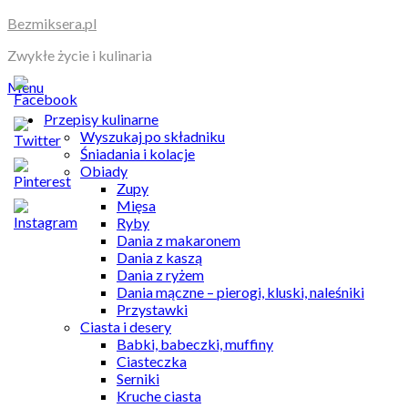
Skip
Bezmiksera.pl
to
Zwykłe życie i kulinaria
content
Menu
Przepisy kulinarne
Wyszukaj po składniku
Śniadania i kolacje
Obiady
Zupy
Mięsa
Ryby
Dania z makaronem
Dania z kaszą
Dania z ryżem
Dania mączne – pierogi, kluski, naleśniki
Przystawki
Ciasta i desery
Babki, babeczki, muffiny
Ciasteczka
Serniki
Kruche ciasta