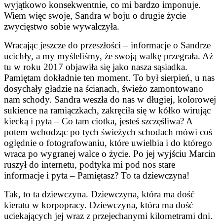
wyjątkowo konsekwentnie, co mi bardzo imponuje.
Wiem więc swoje, Sandra w boju o drugie życie
zwycięstwo sobie wywalczyła.
Wracając jeszcze do przeszłości – informacje o Sandrze
ucichły, a my myśleliśmy, że swoją walkę przegrała. Aż
tu w roku 2017 objawiła się jako nasza sąsiadka.
Pamiętam dokładnie ten moment. To był sierpień, u nas
dosychały gładzie na ścianach, świeżo zamontowano
nam schody. Sandra weszła do nas w długiej, kolorowej
sukience na ramiączkach, zakręciła się w kółko wirując
kiecką i pyta – Co tam ciotka, jesteś szczęśliwa? A
potem wchodząc po tych świeżych schodach mówi coś
oględnie o fotografowaniu, które uwielbia i do którego
wraca po wygranej walce o życie. Po jej wyjściu Marcin
ruszył do internetu, podtyka mi pod nos stare
informacje i pyta – Pamiętasz? To ta dziewczyna!
Tak, to ta dziewczyna. Dziewczyna, która ma dość
kieratu w korpopracy. Dziewczyna, która ma dość
uciekających jej wraz z przejechanymi kilometrami dni.