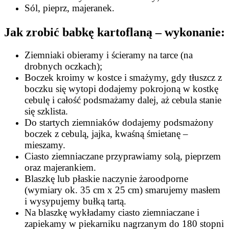
Sól, pieprz, majeranek.
Jak zrobić babkę kartoflaną
– wykonanie:
Ziemniaki obieramy i ścieramy na tarce (na
drobnych oczkach);
Boczek kroimy w kostce i smażymy, gdy tłuszcz z
boczku się wytopi dodajemy pokrojoną w kostkę
cebulę i całość podsmażamy dalej, aż cebula stanie
się szklista.
Do startych ziemniaków dodajemy podsmażony
boczek z cebulą, jajka, kwaśną śmietanę –
mieszamy.
Ciasto ziemniaczane przyprawiamy solą, pieprzem
oraz majerankiem.
Blaszkę lub płaskie naczynie żaroodporne
(wymiary ok. 35 cm x 25 cm) smarujemy masłem
i wysypujemy bułką tartą.
Na blaszkę wykładamy ciasto ziemniaczane i
zapiekamy w piekarniku nagrzanym do 180 stopni