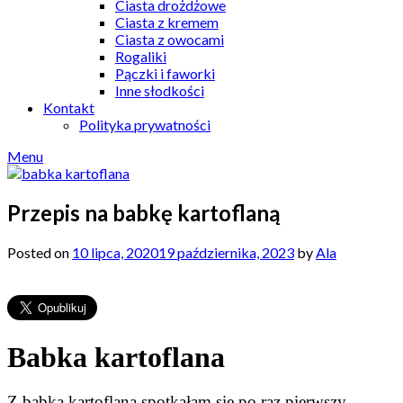
Ciasta drożdżowe
Ciasta z kremem
Ciasta z owocami
Rogaliki
Pączki i faworki
Inne słodkości
Kontakt
Polityka prywatności
Menu
Przepis na babkę kartoflaną
Posted on
10 lipca, 2020
19 października, 2023
by
Ala
Babka kartoflana
Z babką kartoflaną spotkałam się po raz pierwszy