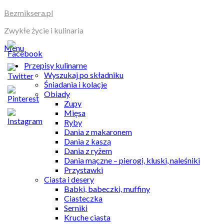
Skip
Bezmiksera.pl
to
Zwykłe życie i kulinaria
content
Menu
Przepisy kulinarne
Wyszukaj po składniku
Śniadania i kolacje
Obiady
Zupy
Mięsa
Ryby
Dania z makaronem
Dania z kaszą
Dania z ryżem
Dania mączne – pierogi, kluski, naleśniki
Przystawki
Ciasta i desery
Babki, babeczki, muffiny
Ciasteczka
Serniki
Kruche ciasta