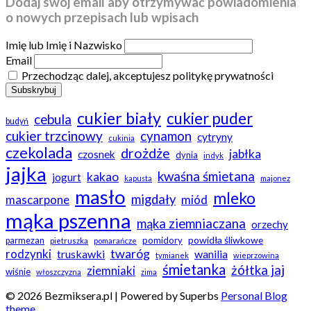
Dodaj swój email aby otrzymywać powiadomienia
o nowych przepisach lub wpisach
Imię lub Imię i Nazwisko
Email
Przechodząc dalej, akceptujesz politykę prywatności
cukier biały
cukier puder
cebula
budyń
cukier trzcinowy
cynamon
cytryny
cukinia
czekolada
drożdże
jabłka
czosnek
dynia
indyk
jajka
kwaśna śmietana
kakao
jogurt
kapusta
majonez
masło
mleko
migdały
mascarpone
miód
mąka pszenna
mąka ziemniaczana
orzechy
powidła śliwkowe
pomidory
parmezan
pietruszka
pomarańcze
twaróg
rodzynki
truskawki
wanilia
tymianek
wieprzowina
śmietanka
żółtka jaj
ziemniaki
wiśnie
włoszczyzna
zima
© 2026 Bezmiksera.pl
| Powered by Superbs
Personal Blog
theme