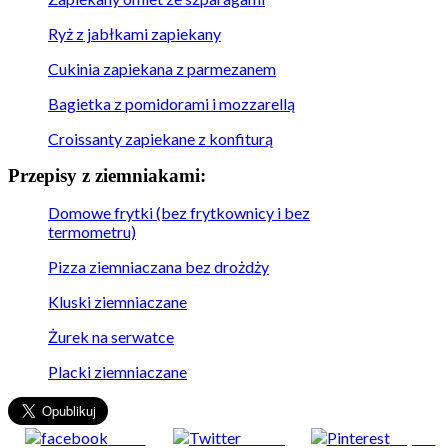
Ryż z jabłkami zapiekany
Cukinia zapiekana z parmezanem
Bagietka z pomidorami i mozzarellą
Croissanty zapiekane z konfiturą
Przepisy z ziemniakami:
Domowe frytki (bez frytkownicy i bez
termometru)
Pizza ziemniaczana bez drożdży
Kluski ziemniaczane
Żurek na serwatce
Placki ziemniaczane
Share
Tweet
Zapisz